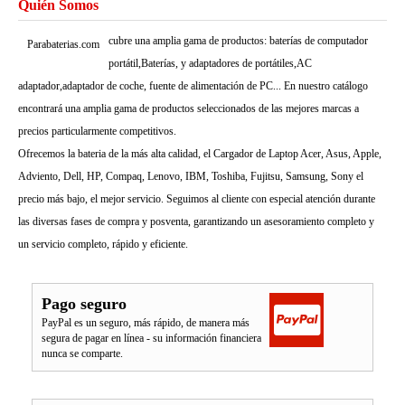
Quién Somos
cubre una amplia gama de productos: baterías de computador
Parabaterias.com
portátil,Baterías, y adaptadores de portátiles,AC
adaptador,adaptador de coche, fuente de alimentación de PC... En nuestro catálogo
encontrará una amplia gama de productos seleccionados de las mejores marcas a
precios particularmente competitivos.
Ofrecemos la bateria de la más alta calidad, el Cargador de Laptop Acer, Asus, Apple,
Adviento, Dell, HP, Compaq, Lenovo, IBM, Toshiba, Fujitsu, Samsung, Sony el
precio más bajo, el mejor servicio. Seguimos al cliente con especial atención durante
las diversas fases de compra y posventa, garantizando un asesoramiento completo y
un servicio completo, rápido y eficiente.
Pago seguro
PayPal es un seguro, más rápido, de manera más
segura de pagar en línea - su información financiera
nunca se comparte.