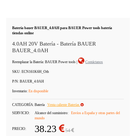
Batería bauer BAUER_4.0AH para BAUER Power tools batería
tiendas online
4.0AH 20V Batería - Batería BAUER
BAUER_4.0AH
Reemplazar la Batería: BAUER Power tools
|
Contáctanos
SKU:
ECN161K6H_Oth
P/N:
BAUER_4.0AH
Inventario:
En disponible
CATEGORÍA:
Batería
Venta caliente Baterías
SERVICIO:
Alcance del suministro:
Envíos a España y otras partes del
mundo
38.23
PRECIO:
54