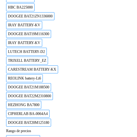
HBC BA225000
DOOGEE BAT21ZN1336000
IRAY BATTERY-KV
DOOGEE BAT19M116300
IRAY BATTERY-KV
LUTECH BATTERY-D2
TRIXELL BATTERY_EZ
CARESTREAM BATTERY-KX
REOLINK battery-Li6
DOOGEE BAT21M188500
DOOGEE BAT22M2310800
HEZHONG BA7800
CIPHERLAB BA-0064A4
DOOGEE BAT20M125180
Rango de precios