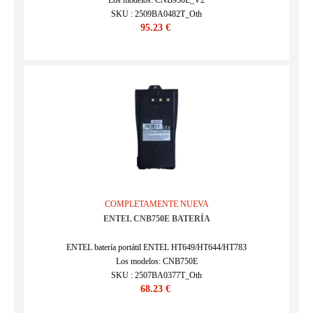
Los modelos: CNB950E_V2
SKU : 2509BA0482T_Oth
95.23 €
COMPLETAMENTE NUEVA
ENTEL CNB750E BATERÍA
ENTEL batería portátil ENTEL HT649/HT644/HT783
Los modelos: CNB750E
SKU : 2507BA0377T_Oth
68.23 €