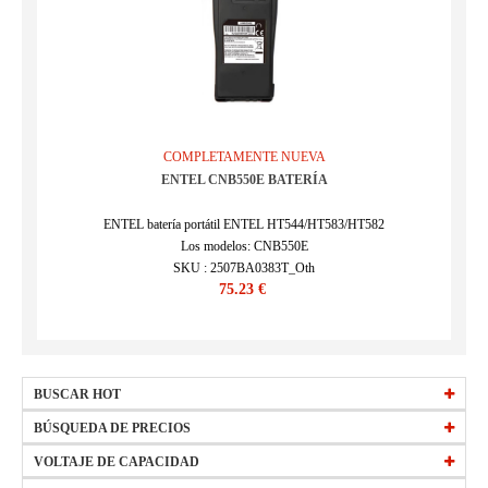
COMPLETAMENTE NUEVA
ENTEL CNB550E BATERÍA
ENTEL batería portátil ENTEL HT544/HT583/HT582
Los modelos: CNB550E
SKU : 2507BA0383T_Oth
75.23 €
BUSCAR HOT
HW-34154184
BÚSQUEDA DE PRECIOS
EB-BT561ABE
precio
VOLTAJE DE CAPACIDAD
15 €
-
29,99 €
(Más)