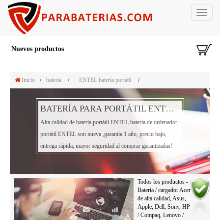
Toggle
navigat
Nuevos productos
Inicio
/
batería
/
ENTEL batería portátil
/
BATERÍA PARA PORTÁTIL ENTEL BATERÍA
Alta calidad de batería portátil ENTEL batería de ordenador
portátil ENTEL son nueva ,garantía 1 año, precio bajo,
entrega rápida, mayor seguridad al comprar garantizadas!
Todos los productos -
Batería / cargador Acer
de alta calidad, Asus,
Apple, Dell, Sony, HP
/ Compaq, Lenovo /