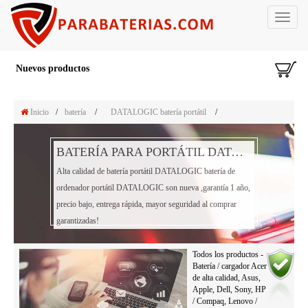
Toggle
navigat
Nuevos productos
Inicio
/
batería
/
DATALOGIC batería portátil
/
BATERÍA PARA PORTÁTIL DATALOGIC BATERÍA
Alta calidad de batería portátil DATALOGIC batería de
ordenador portátil DATALOGIC son nueva ,garantía 1 año,
precio bajo, entrega rápida, mayor seguridad al comprar
garantizadas!
Todos los productos -
Batería / cargador Acer
de alta calidad, Asus,
Apple, Dell, Sony, HP
/ Compaq, Lenovo /