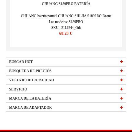
CHUANG S189PRO BATERÍA
CHUANG batería portátil CHUANG SHI JIA S189PRO Drone
Los modelos: S189PRO
SKU : 21LJ244_Oth
68.23 €
BUSCAR HOT
HW-34154184
BÚSQUEDA DE PRECIOS
EB-BT561ABE
precio
VOLTAJE DE CAPACIDAD
15 €
-
29,99 €
(Más)
L20M3PF1
precio
todos bateria 2250mAh 10.8V
30 €
-
44,99 €
(Más)
SERVICIO
W0Y6W
precio
todos bateria 2400mAh 3.7V
45 €
-
59,99 €
(Más)
Preguntas frecuentes
MARCA DE LA BATERÍA
precio
todos bateria 2500mAh 3.8V
60 €
-
74,99 €
(Más)
Política de devolución
APPLE
HP
MARCA DE ADAPTADOR
todos bateria 4400mAh 11.1V
Envíos y entregas
ACER
SONY
HP
SONY
Forma de pago
DELL
ASUS
DELL
ACER