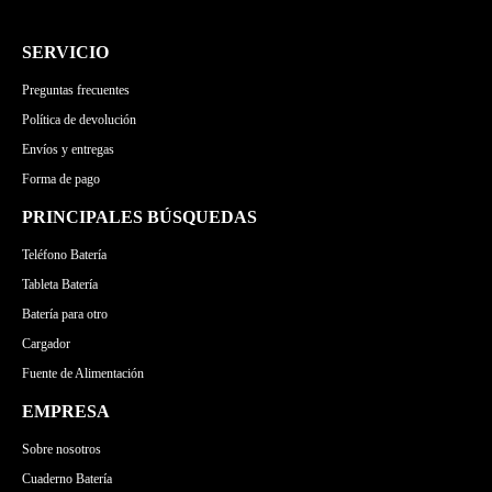
LENOVO
MSI
APPLE
ASUS
GATEWAY
MICROSOFT
LENOVO
MSI
SERVICIO
TOSHIBA
GATEWAY
MICROSOFT
Preguntas frecuentes
MEDION
Política de devolución
Envíos y entregas
Forma de pago
PRINCIPALES BÚSQUEDAS
Teléfono Batería
Tableta Batería
Batería para otro
Cargador
Fuente de Alimentación
EMPRESA
Sobre nosotros
Cuaderno Batería