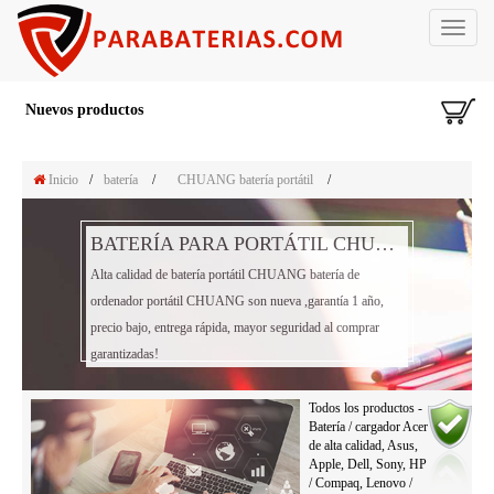
Toggle
navigat
Nuevos productos
Inicio
/
batería
/
CHUANG batería portátil
/
BATERÍA PARA PORTÁTIL CHUANG BATERÍA
Alta calidad de batería portátil CHUANG batería de
ordenador portátil CHUANG son nueva ,garantía 1 año,
precio bajo, entrega rápida, mayor seguridad al comprar
garantizadas!
Todos los productos -
Batería / cargador Acer
de alta calidad, Asus,
Apple, Dell, Sony, HP
/ Compaq, Lenovo /