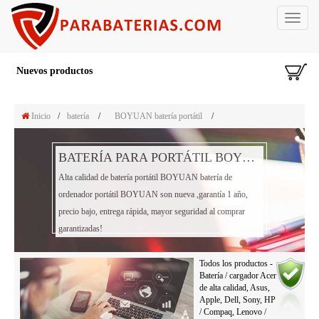
Toggle
navigat
Nuevos productos
Inicio
/
batería
/
BOYUAN batería portátil
/
BATERÍA PARA PORTÁTIL BOYUAN BATERÍA
Alta calidad de batería portátil BOYUAN batería de
ordenador portátil BOYUAN son nueva ,garantía 1 año,
precio bajo, entrega rápida, mayor seguridad al comprar
garantizadas!
Todos los productos -
Batería / cargador Acer
de alta calidad, Asus,
Apple, Dell, Sony, HP
/ Compaq, Lenovo /