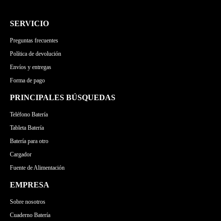
LENOVO
MSI
APPLE
ASUS
GATEWAY
MICROSOFT
LENOVO
MSI
SERVICIO
TOSHIBA
GATEWAY
MICROSOFT
Preguntas frecuentes
MEDION
Política de devolución
Envíos y entregas
Forma de pago
PRINCIPALES BÚSQUEDAS
Teléfono Batería
Tableta Batería
Batería para otro
Cargador
Fuente de Alimentación
EMPRESA
Sobre nosotros
Cuaderno Batería