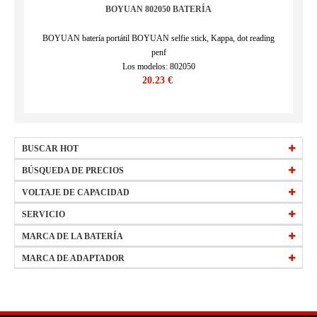
BOYUAN 802050 BATERÍA
BOYUAN batería portátil BOYUAN selfie stick, Kappa, dot reading
penf
Los modelos: 802050
20.23 €
SKU : 20LE134_Oth
BUSCAR HOT
HW-34154184
BÚSQUEDA DE PRECIOS
EB-BT561ABE
precio
VOLTAJE DE CAPACIDAD
15 €
-
29,99 €
(Más)
L20M3PF1
precio
todos bateria 2250mAh 10.8V
30 €
-
44,99 €
(Más)
SERVICIO
W0Y6W
precio
todos bateria 2400mAh 3.7V
45 €
-
59,99 €
(Más)
Preguntas frecuentes
MARCA DE LA BATERÍA
precio
todos bateria 2500mAh 3.8V
60 €
-
74,99 €
(Más)
Política de devolución
APPLE
HP
MARCA DE ADAPTADOR
todos bateria 4400mAh 11.1V
Envíos y entregas
ACER
SONY
HP
SONY
Forma de pago
DELL
ASUS
DELL
ACER