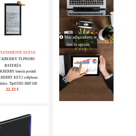
APPLE
ASUS
COMPAQ
Más adaptadores te
dan la opción
LENOVO
LETAMENTE NUEVA
CKBERRY TLP035B1
MSI
BATERÍA
BERRY batería portátil
GATEWAY
BERRY KEY2 cellphone
delos: Tlp035B1 BBF100
MICROSOFT
22.23 €
KU : ECN12386_Te
MEDION