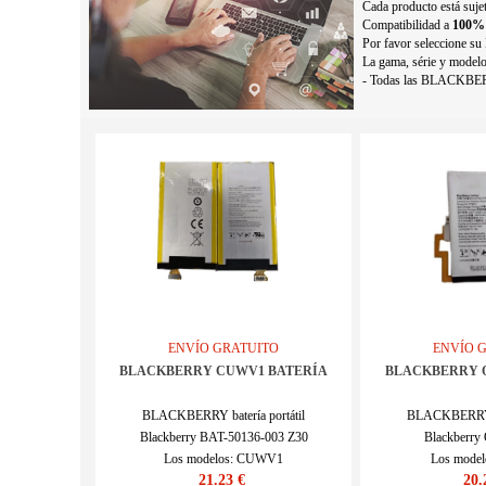
Cada producto está sujet
Compatibilidad a
100%
Por favor seleccione s
La gama, série y modelo 
- Todas las BLACKBERR
ENVÍO GRATUITO
ENVÍO 
BLACKBERRY CUWV1 BATERÍA
BLACKBERRY 
BLACKBERRY batería portátil
BLACKBERRY ba
Blackberry BAT-50136-003 Z30
Blackberry 
Los modelos: CUWV1
Los mode
21.23 €
20.
SKU : 2603BA1134M_Te
SKU : 251