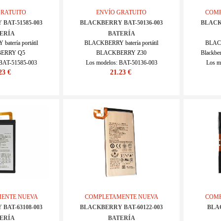
GRATUITO
ENVÍO GRATUITO
COMP
BAT-51585-003
BLACKBERRY BAT-50136-003
BLACK
ERÍA
BATERÍA
tería portátil
BLACKBERRY batería portátil
BLACK
ERRY Q5
BLACKBERRY Z30
Blackbe
 BAT-51585-003
Los modelos: BAT-50136-003
Los m
23 €
21.23 €
0IV164_Te
SKU : 20IV163_Te
S
ENTE NUEVA
COMPLETAMENTE NUEVA
COMP
BAT-63108-003
BLACKBERRY BAT-60122-003
BLA
ERÍA
BATERÍA