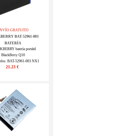
NVÍO GRATUITO
BERRY BAT-52961-003
BATERÍA
BERRY batería portátil
BlackBerry Q10
elos: BAT-52961-003 NX1
21.23 €
SKU : 20IV166_Te