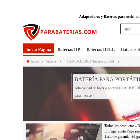
Adaptadores y Baterías para ordenador
Inicio Página
Baterías HP
Baterías DELL
Baterías
Inicio
/
batería
/
BLACKBERRY batería portátil
/
BATERÍA PARA PORTÁT
Alta calidad de batería portátil BLACKBERR
garantizadas!
Todos los productos - B
Entrega rápida Pago ráp
1 año de garantia!
30
gar