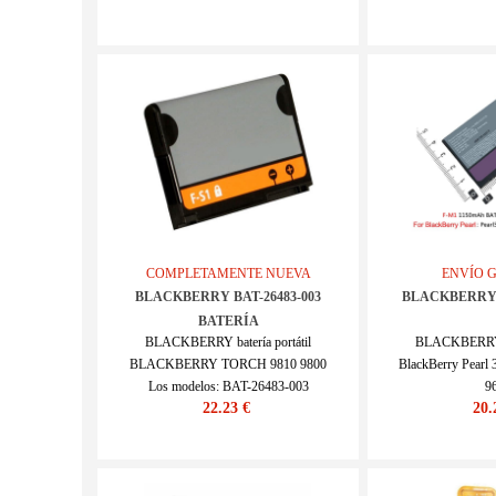
COMPLETAMENTE NUEVA
ENVÍO 
BLACKBERRY BAT-26483-003
BLACKBERRY 
BATERÍA
BLACKBERRY batería portátil
BLACKBERRY ba
BLACKBERRY TORCH 9810 9800
BlackBerry Pearl 
Los modelos: BAT-26483-003
9
22.23 €
20.
SKU : 22LK381_Te
Los modelos: F-
SKU : 20