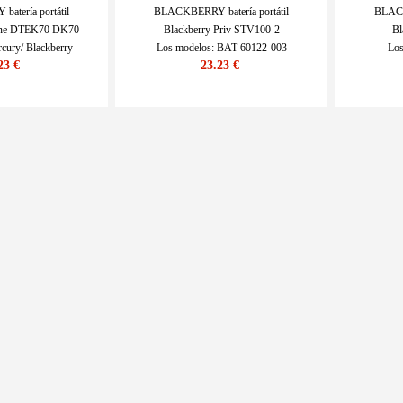
tería portátil
BLACKBERRY batería portátil
BLACK
one DTEK70 DK70
Blackberry Priv STV100-2
Bl
cury/ Blackberry
Los modelos: BAT-60122-003
Los
23 €
23.23 €
-1/2/3/6
SKU : ECN10290_Te
S
 BAT-63108-003
N10358_Te