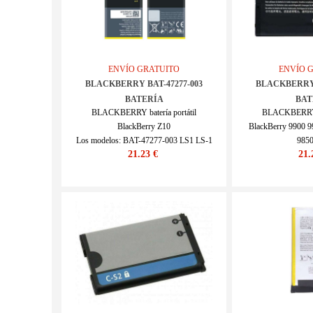
ENVÍO GRATUITO
ENVÍO 
BLACKBERRY BAT-47277-003
BLACKBERRY 
BATERÍA
BAT
BLACKBERRY batería portátil
BLACKBERRY ba
BlackBerry Z10
BlackBerry 9900 9
Los modelos: BAT-47277-003 LS1 LS-1
9850
21.23 €
21.
SKU : 20IV169_Te
Los modelos: B
SKU : 2