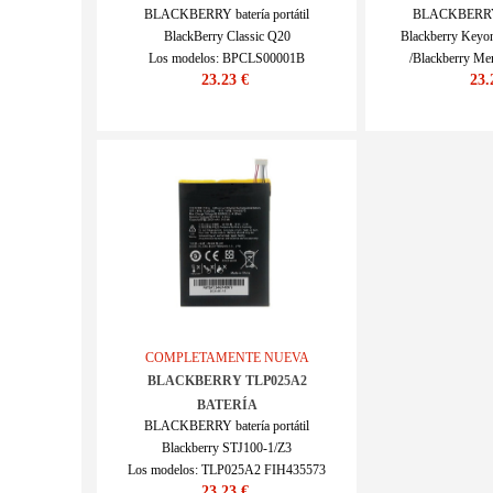
BLACKBERRY batería portátil
BLACKBERRY ba
BlackBerry Classic Q20
Blackberry Key
Los modelos: BPCLS00001B
/Blackberry Mer
23.23 €
23.
SKU : ECN10627_Te
BBB100
Los modelos:
SKU : EC
COMPLETAMENTE NUEVA
BLACKBERRY TLP025A2
BATERÍA
BLACKBERRY batería portátil
Blackberry STJ100-1/Z3
Los modelos: TLP025A2 FIH435573
23.23 €
SKU : BLA2367_Te