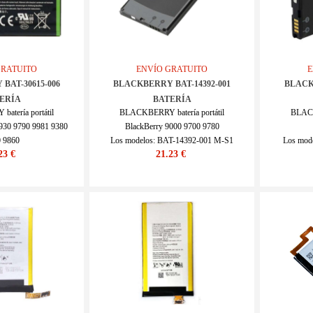
GRATUITO
ENVÍO GRATUITO
E
BAT-30615-006
BLACKBERRY BAT-14392-001
BLACK
ERÍA
BATERÍA
tería portátil
BLACKBERRY batería portátil
BLACK
930 9790 9981 9380
BlackBerry 9000 9700 9780
 9860
Los modelos: BAT-14392-001 M-S1
Los mod
23 €
21.23 €
AT-30615-006 JM1
SKU : 20IV167_Te
0IV168_Te