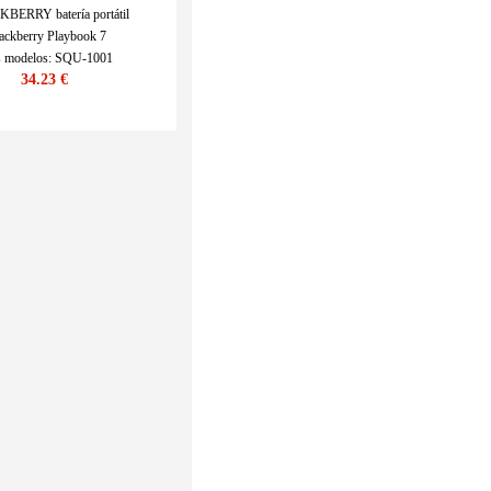
BERRY batería portátil
ackberry Playbook 7
 modelos: SQU-1001
34.23 €
KU : ECNM1063_Ta