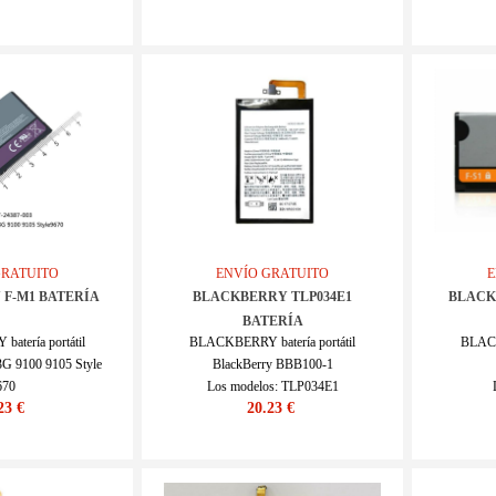
SKU : 22LK817_Te
GRATUITO
ENVÍO GRATUITO
E
F-M1 BATERÍA
BLACKBERRY TLP034E1
BLACK
BATERÍA
tería portátil
BLACKBERRY batería portátil
BLACK
3G 9100 9105 Style
BlackBerry BBB100-1
670
Los modelos: TLP034E1
23 €
20.23 €
M1 BAT-24387-003
SKU : 22LK262_Te
IV1668_Te