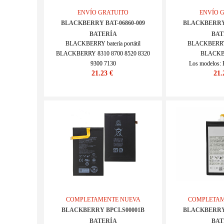
ENVÍO GRATUITO
ENVÍO 
BLACKBERRY BAT-06860-009
BLACKBERRY 
BATERÍA
BAT
BLACKBERRY batería portátil
BLACKBERRY ba
BLACKBERRY 8310 8700 8520 8320
BLACKB
9300 7130
Los modelos:
21.23 €
21.
Los modelos: BAT-06860-009 C-S2
SKU : 2
SKU : 20IV165_Te
COMPLETAMENTE NUEVA
COMPLETAM
BLACKBERRY BPCLS00001B
BLACKBERRY 
BATERÍA
BAT