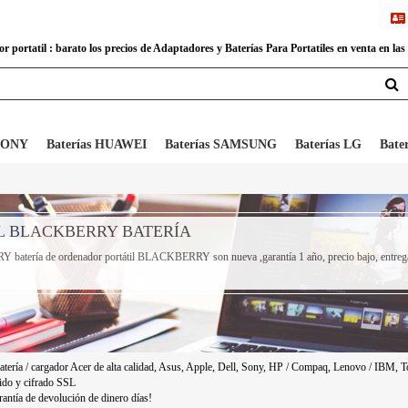
 portatil : barato los precios de Adaptadores y Baterías Para Portatiles en venta en las
 SONY
Baterías HUAWEI
Baterías SAMSUNG
Baterías LG
Bate
IL BLACKBERRY BATERÍA
Y batería de ordenador portátil BLACKBERRY son nueva ,garantía 1 año, precio bajo, entreg
atería / cargador Acer de alta calidad, Asus, Apple, Dell, Sony, HP / Compaq, Lenovo / IBM, To
ido y cifrado SSL
antía de devolución de dinero días!