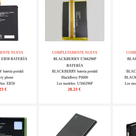
ENTE NUEVA
COMPLETAMENTE NUEVA
COMP
EB50 BATERÍA
BLACKBERRY U566296P
BLA
BATERÍA
tería portátil
BLACKBERRY batería portátil
BLACK
rry phone
BlackBerry P6000
BLACK
los: EB50
Los modelos: U566296P
Los mo
23 €
28.23 €
0IV516_Te
SKU : 20IV456_Te
S