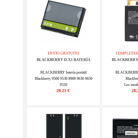
ENVÍO GRATUITO
COMPLETAM
BLACKBERRY D-X1 BATERÍA
BLACKBERRY 
BLACKBERRY batería portátil
BLACKBERRY ba
Blackberry 9500 9530 8900 9630 9650
Blackbe
9520
Los mode
20.23 €
28.
Los modelos: D-X1
SKU : 2
SKU : 22LK247_Oth