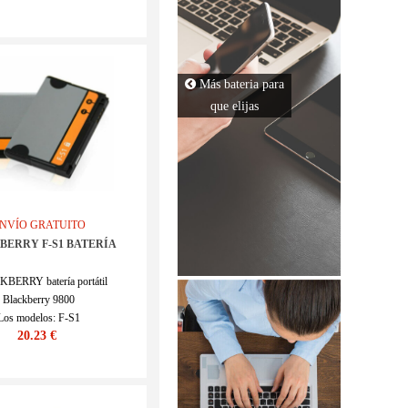
DELL
SKU : 22LK814_Te
ASUS
COMPAQ
Más bateria para
que elijas
LENOVO
MSI
GATEWAY
NVÍO GRATUITO
MICROSOFT
BERRY F-S1 BATERÍA
TOSHIBA
BERRY batería portátil
HP
Blackberry 9800
Los modelos: F-S1
SONY
20.23 €
SKU : 22LK250_Te
DELL
ACER