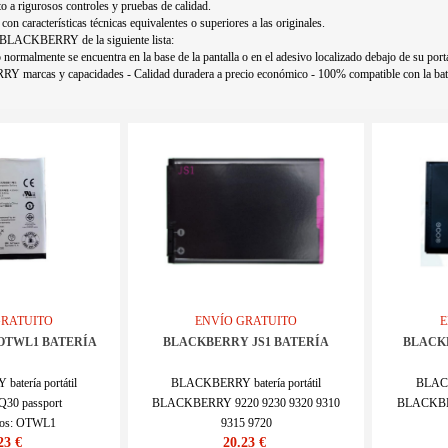
o a rigurosos controles y pruebas de calidad.
con características técnicas equivalentes o superiores a las originales.
u BLACKBERRY de la siguiente lista:
normalmente se encuentra en la base de la pantalla o en el adesivo localizado debajo de su portá
Y marcas y capacidades - Calidad duradera a precio económico - 100% compatible con la 
GRATUITO
ENVÍO GRATUITO
E
OTWL1 BATERÍA
BLACKBERRY JS1 BATERÍA
BLACK
tería portátil
BLACKBERRY batería portátil
BLACK
Q30 passport
BLACKBERRY 9220 9230 9320 9310
BLACKBER
los: OTWL1
9315 9720
23 €
20.23 €
1BA1018M_Te
Los modelos: JS1