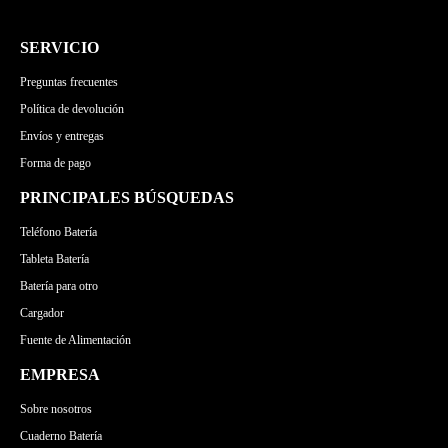
LENOVO
MSI
APPLE
ASUS
GATEWAY
MICROSOFT
LENOVO
MSI
SERVICIO
TOSHIBA
GATEWAY
MICROSOFT
Preguntas frecuentes
MEDION
Política de devolución
Envíos y entregas
Forma de pago
PRINCIPALES BÚSQUEDAS
Teléfono Batería
Tableta Batería
Batería para otro
Cargador
Fuente de Alimentación
EMPRESA
Sobre nosotros
Cuaderno Batería