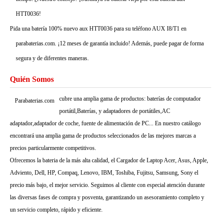
HTT0036!
Pida una batería 100% nuevo aux HTT0036 para su teléfono AUX I8/T1 en
parabaterias.com. ¡12 meses de garantía incluido! Además, puede pagar de forma
segura y de diferentes maneras.
Quién Somos
cubre una amplia gama de productos: baterías de computador
Parabaterias.com
portátil,Baterías, y adaptadores de portátiles,AC
adaptador,adaptador de coche, fuente de alimentación de PC... En nuestro catálogo
encontrará una amplia gama de productos seleccionados de las mejores marcas a
precios particularmente competitivos.
Ofrecemos la bateria de la más alta calidad, el Cargador de Laptop Acer, Asus, Apple,
Adviento, Dell, HP, Compaq, Lenovo, IBM, Toshiba, Fujitsu, Samsung, Sony el
precio más bajo, el mejor servicio. Seguimos al cliente con especial atención durante
las diversas fases de compra y posventa, garantizando un asesoramiento completo y
un servicio completo, rápido y eficiente.