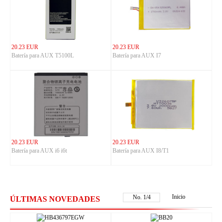
20.23 EUR
20.23 EUR
Batería para AUX T5100L
Batería para AUX I7
20.23 EUR
20.23 EUR
Batería para AUX i6 i6t
Batería para AUX I8/T1
Inicio
No.
1
/
4
ÚLTIMAS NOVEDADES