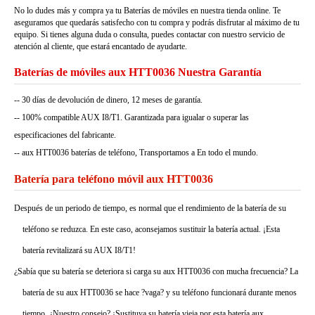
No lo dudes más y compra ya tu Baterías de móviles en nuestra tienda online. Te
aseguramos que quedarás satisfecho con tu compra y podrás disfrutar al máximo de tu
equipo. Si tienes alguna duda o consulta, puedes contactar con nuestro servicio de
atención al cliente, que estará encantado de ayudarte.
Baterías de móviles aux HTT0036 Nuestra Garantía
-- 30 días de devolución de dinero, 12 meses de garantía.
-- 100% compatible AUX I8/T1. Garantizada para igualar o superar las
especificaciones del fabricante.
-- aux HTT0036 baterías de teléfono, Transportamos a En todo el mundo.
Batería para teléfono móvil aux HTT0036
Después de un periodo de tiempo, es normal que el rendimiento de la batería de su
teléfono se reduzca. En este caso, aconsejamos sustituir la batería actual. ¡Esta
batería revitalizará su AUX I8/T1!
¿Sabía que su batería se deteriora si carga su aux HTT0036 con mucha frecuencia? La
batería de su aux HTT0036 se hace ?vaga? y su teléfono funcionará durante menos
tiempo. ¿Nuestro consejo? ¡Sustituya su batería vieja por esta batería aux