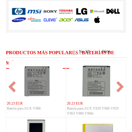
Inicio
No.
1
/
2
PRODUCTOS MÁS POPULARES - BATERÍAS DE
MÓVILES AUX
20.23 EUR
20.23 EUR
Batería para AUX V988
Batería para AUX V920 V960 V929
V963 V980 V960t