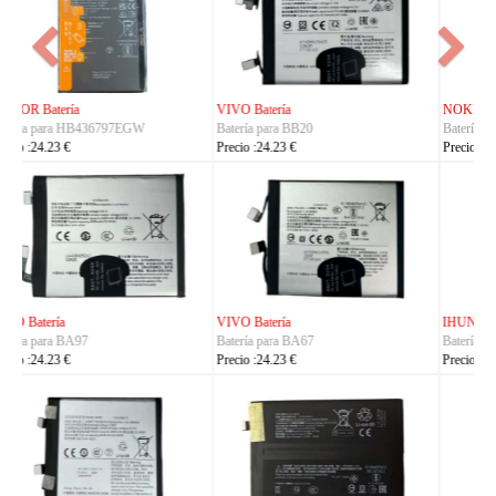
NOKIA Batería
ASUS Batería
Batería para BL-25AA
Batería para C21P2401
Precio :23.23 €
Precio :37.23 €
IHUNT Batería
HUACE Batería
Batería para Titan-P13000
Batería para LT60
Precio :30.23 €
Precio :42.23 €