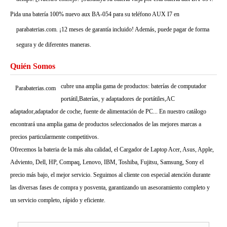
Pida una batería 100% nuevo aux BA-054 para su teléfono AUX I7 en
parabaterias.com. ¡12 meses de garantía incluido! Además, puede pagar de forma
segura y de diferentes maneras.
Quién Somos
cubre una amplia gama de productos: baterías de computador
Parabaterias.com
portátil,Baterías, y adaptadores de portátiles,AC
adaptador,adaptador de coche, fuente de alimentación de PC... En nuestro catálogo
encontrará una amplia gama de productos seleccionados de las mejores marcas a
precios particularmente competitivos.
Ofrecemos la bateria de la más alta calidad, el Cargador de Laptop Acer, Asus, Apple,
Adviento, Dell, HP, Compaq, Lenovo, IBM, Toshiba, Fujitsu, Samsung, Sony el
precio más bajo, el mejor servicio. Seguimos al cliente con especial atención durante
las diversas fases de compra y posventa, garantizando un asesoramiento completo y
un servicio completo, rápido y eficiente.