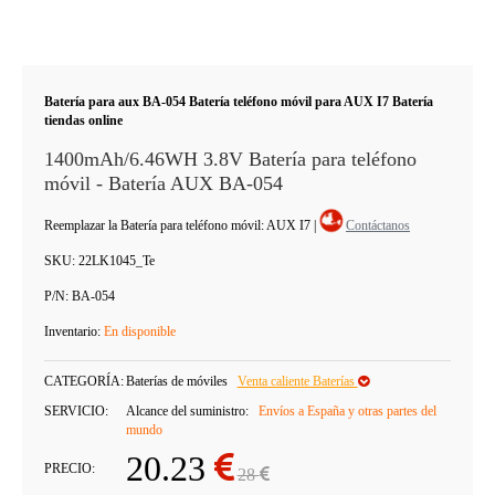
Batería para aux BA-054 Batería teléfono móvil para AUX I7 Batería
tiendas online
1400mAh/6.46WH 3.8V Batería para teléfono
móvil - Batería AUX BA-054
Reemplazar la Batería para teléfono móvil: AUX I7
|
Contáctanos
SKU:
22LK1045_Te
P/N:
BA-054
Inventario:
En disponible
CATEGORÍA:
Baterías de móviles
Venta caliente Baterías
SERVICIO:
Alcance del suministro:
Envíos a España y otras partes del
mundo
20.23
PRECIO:
28