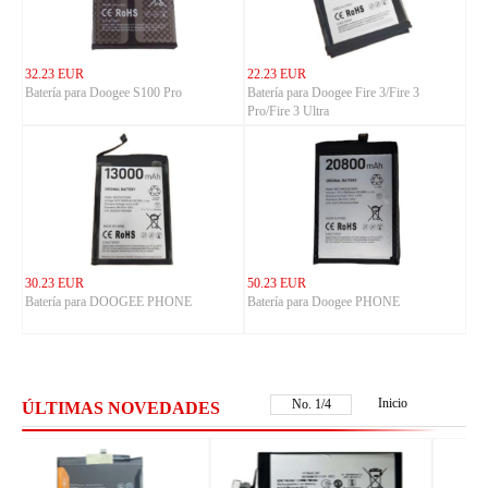
32.23 EUR
22.23 EUR
Batería para Doogee S100 Pro
Batería para Doogee Fire 3/Fire 3
Pro/Fire 3 Ultra
30.23 EUR
50.23 EUR
Batería para DOOGEE PHONE
Batería para Doogee PHONE
Inicio
No.
2
/
4
ÚLTIMAS NOVEDADES