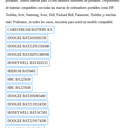
portátiles. Teneos baterías para 10.000 modelos diferentes de portátiles. Disponemos
de baterías compatibles con todas las marcas de ordenadores portátiles como HP,
Toshiba, Acer, Samsung, Asus, Dell, Packard Bell, Panasonic, Toshiba ¡y muchas
más! Podremos, en todos los casos, encontrar para usted un modelo compatible.
CARESTREAM BATTERY-KX
DOOGEE BAT2419285150
DOOGEE BAT21ZN1318500
DOOGEE BAT20ZN1308500
HONEYWELL BAT-EDA52
IRIDIUM BAT0401
HBC BA225030
HBC BA225030
DOOGEE BAT20X965400
DOOGEE BAT2119124350
HONEYWELL BAT-SCN01
DOOGEE BAT2219174200