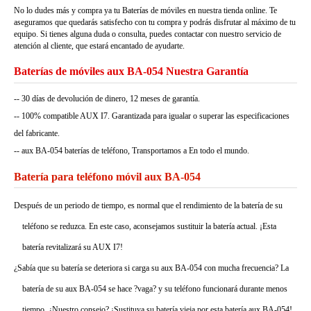
No lo dudes más y compra ya tu Baterías de móviles en nuestra tienda online. Te
aseguramos que quedarás satisfecho con tu compra y podrás disfrutar al máximo de tu
equipo. Si tienes alguna duda o consulta, puedes contactar con nuestro servicio de
atención al cliente, que estará encantado de ayudarte.
Baterías de móviles aux BA-054 Nuestra Garantía
-- 30 días de devolución de dinero, 12 meses de garantía.
-- 100% compatible AUX I7. Garantizada para igualar o superar las especificaciones
del fabricante.
-- aux BA-054 baterías de teléfono, Transportamos a En todo el mundo.
Batería para teléfono móvil aux BA-054
Después de un periodo de tiempo, es normal que el rendimiento de la batería de su
teléfono se reduzca. En este caso, aconsejamos sustituir la batería actual. ¡Esta
batería revitalizará su AUX I7!
¿Sabía que su batería se deteriora si carga su aux BA-054 con mucha frecuencia? La
batería de su aux BA-054 se hace ?vaga? y su teléfono funcionará durante menos
tiempo. ¿Nuestro consejo? ¡Sustituya su batería vieja por esta batería aux BA-054!