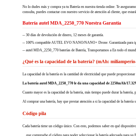
No lo dudes más y compra ya tu Batería en nuestra tienda online. Te aseguramo
consulta, puedes contactar con nuestro servicio de atención al cliente, que estar
Batería autel MDA_2250_770 Nuestra Garantía
-- 30 días de devolución de dinero, 12 meses de garantía.
-- 100% compatible AUTEL EVO NANO/NANO+ Drone. Garantizada para igualar 
-- autel MDA_2250_770 baterías de Batería, Transportamos a En todo el mund
¿Qué es la capacidad de la batería? (mAh: miliamperio
La capacidad de la batería es la cantidad de electricidad que puede proporcio
La batería autel MDA_2250_770 le da una capacidad de 2250mAh/17.3
Cuanto mayor es la capacidad de la batería, más tiempo puede durar la batería, 
Al comprar una batería, hay que prestar atención a si la capacidad de la batería 
Código pila
Cada batería tiene un código único. Con esto, podemos saber en qué dispositivos 
que compruebe el código para poder seleccionar la batería adecuada para su Ba