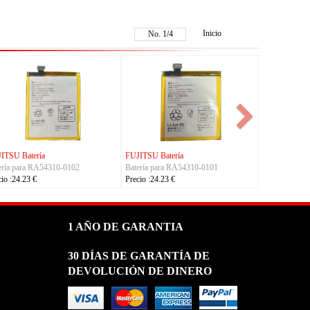
Inicio
No.
1
/
4
FUJITSU Batería
KYOCERA Batería
3-1091
Batería para RA07504-1091
Batería para 5AAXBT134JAA
Precio :24.23 €
Precio :24.23 €
1 AÑO DE GARANTIA
30 DÍAS DE GARANTÍA DE
DEVOLUCIÓN DE DINERO