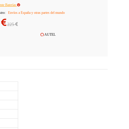
ente Baterías
stro:
Envíos a España y otras partes del mundo
3
225
AUTEL