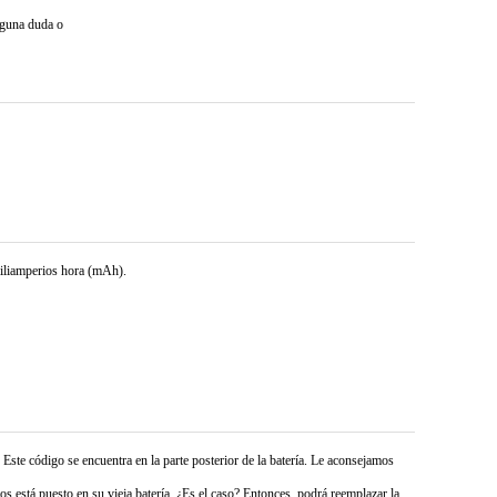
lguna duda o
miliamperios hora (mAh).
 Este código se encuentra en la parte posterior de la batería. Le aconsejamos
s está puesto en su vieja batería. ¿Es el caso? Entonces, podrá reemplazar la