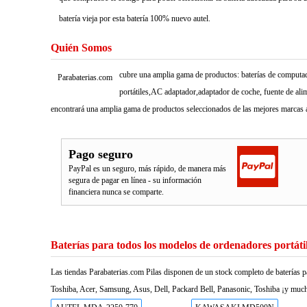
batería vieja por esta batería 100% nuevo autel.
Quién Somos
cubre una amplia gama de productos: baterías de computado
Parabaterias.com
portátiles,AC adaptador,adaptador de coche, fuente de ali
encontrará una amplia gama de productos seleccionados de las mejores marcas a
Pago seguro
PayPal es un seguro, más rápido, de manera más
segura de pagar en línea - su información
financiera nunca se comparte.
Baterías para todos los modelos de ordenadores portáti
Las tiendas Parabaterias.com Pilas disponen de un stock completo de baterías p
Toshiba, Acer, Samsung, Asus, Dell, Packard Bell, Panasonic, Toshiba ¡y much