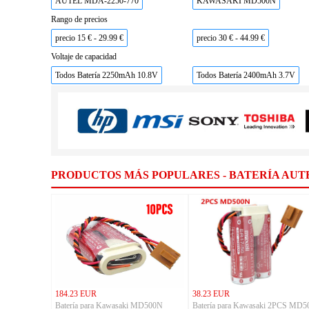
AUTEL MDA-2250-770
KAWASAKI MD500N
Rango de precios
precio 15 € - 29.99 €
precio 30 € - 44.99 €
Voltaje de capacidad
Todos Batería 2250mAh 10.8V
Todos Batería 2400mAh 3.7V
PRODUCTOS MÁS POPULARES - BATERÍA AUT
184.23 EUR
38.23 EUR
Batería para Kawasaki MD500N
Batería para Kawasaki 2PCS MD