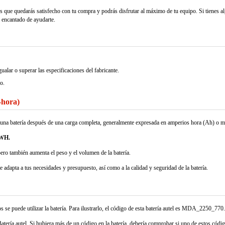
s que quedarás satisfecho con tu compra y podrás disfrutar al máximo de tu equipo. Si tienes a
á encantado de ayudarte.
o superar las especificaciones del fabricante.
o.
-hora)
nar una batería después de una carga completa, generalmente expresada en amperios hora (Ah) o 
2WH.
pero también aumenta el peso y el volumen de la batería.
se adapta a tus necesidades y presupuesto, así como a la calidad y seguridad de la batería.
se puede utilizar la batería. Para ilustrarlo, el código de esta batería autel es MDA_2250_770.
tería autel. Si hubiera más de un código en la batería, debería comprobar si uno de estos código