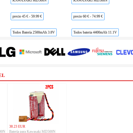
KAWASAKI MD500N
KAWASAKI MD500N
precio 45 € - 59.99 €
precio 60 € - 74.99 €
Todos Batería 2500mAh 3.8V
Todos bateria 4400mAh 11.1V
EL
38.23 EUR
500N
Batería para Kawasaki MD500N