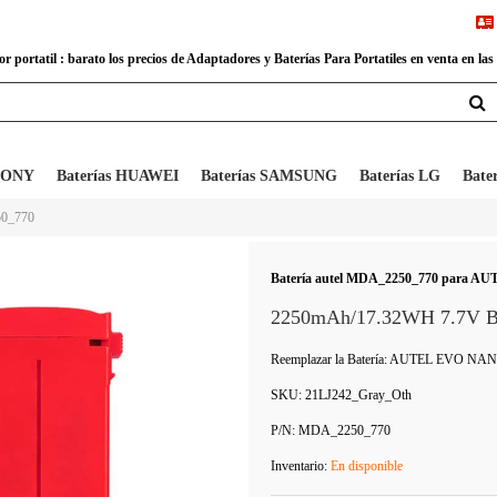
 portatil : barato los precios de Adaptadores y Baterías Para Portatiles en venta en las
 SONY
Baterías HUAWEI
Baterías SAMSUNG
Baterías LG
Bate
50_770
Batería autel MDA_2250_770 para AU
2250mAh/17.32WH 7.7V Ba
Reemplazar la Batería: AUTEL EVO N
SKU:
21LJ242_Gray_Oth
P/N:
MDA_2250_770
Inventario:
En disponible