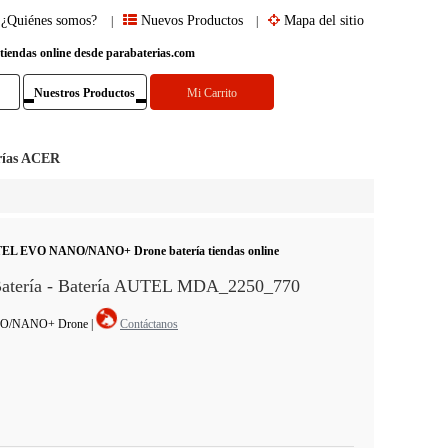
¿Quiénes somos?
Nuevos Productos
Mapa del sitio
|
|
 tiendas online desde parabaterias.com
Nuestros Productos
Mi Carrito
rías ACER
TEL EVO NANO/NANO+ Drone batería tiendas online
tería - Batería AUTEL MDA_2250_770
ANO/NANO+ Drone
|
Contáctanos