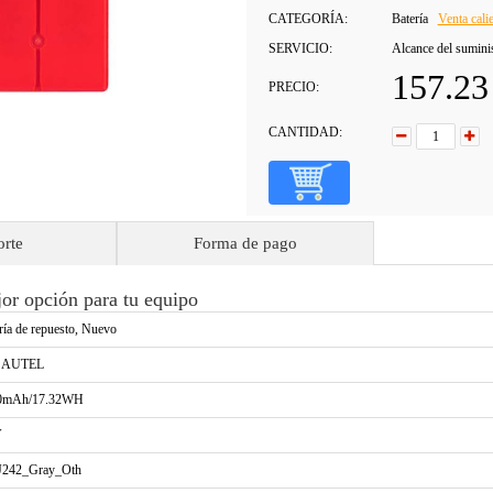
CATEGORÍA:
Batería
Venta cali
SERVICIO:
Alcance del sumini
157.2
PRECIO:
CANTIDAD:
orte
Forma de pago
r opción para tu equipo
ría de repuesto, Nuevo
a AUTEL
0mAh/17.32WH
V
J242_Gray_Oth