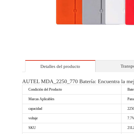
Transp
Detalles del producto
AUTEL MDA_2250_770 Batería: Encuentra la mejo
Condición del Producto
Bate
Marcas Aplicables
Par
capacidad
225
voltaje
7.7
SKU
21L