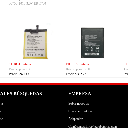
50750-1018 3.6V ER17/50
atería
FUJITSU Batería
FUJITSU Batería
ra RA54310-0102
Batería para RA54310-0101
Batería para RA0750
23 €
Precio :24.23 €
Precio :24.23 €
PALES BÚSQUEDAS
EMPRESA
ía
Sobre nosotros
a
Cuaderno Batería
tro
Adaptador
Contáctanos:info@parabaterias.com