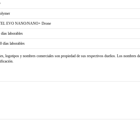
y
olymer
EL EVO NANO/NANO+ Drone
2 días laborables
20 días laborables
les, logotipos y nombres comerciales son propiedad de sus respectivos dueños. Los nombres d
ificación.