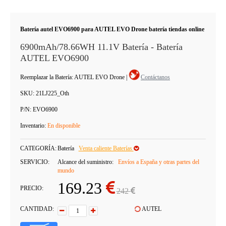
Batería autel EVO6900 para AUTEL EVO Drone batería tiendas online
6900mAh/78.66WH 11.1V Batería - Batería
AUTEL EVO6900
Reemplazar la Batería: AUTEL EVO Drone
|
Contáctanos
SKU:
21LJ225_Oth
P/N:
EVO6900
Inventario:
En disponible
CATEGORÍA:
Batería
Venta caliente Baterías
SERVICIO:
Alcance del suministro:
Envíos a España y otras partes del
mundo
169.23
PRECIO:
242
CANTIDAD:
AUTEL