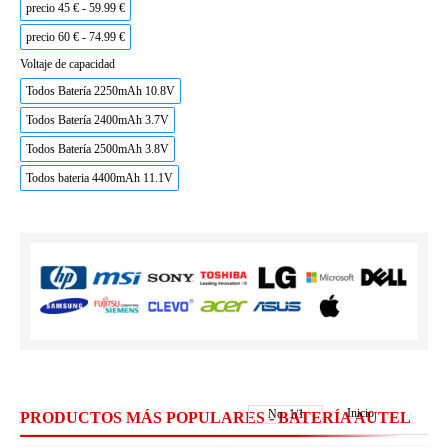
precio 45 € - 59.99 €
precio 60 € - 74.99 €
Voltaje de capacidad
Todos Batería 2250mAh 10.8V
Todos Batería 2400mAh 3.7V
Todos Batería 2500mAh 3.8V
Todos bateria 4400mAh 11.1V
Inicio
No.
1
/
1
PRODUCTOS MÁS POPULARES - BATERÍA AUTEL