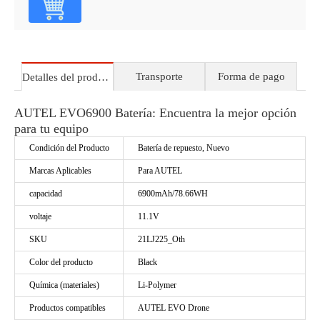
Transporte
Forma de pago
Detalles del producto
AUTEL EVO6900 Batería: Encuentra la mejor opción
para tu equipo
Condición del Producto
Batería de repuesto, Nuevo
Marcas Aplicables
Para AUTEL
capacidad
6900mAh/78.66WH
voltaje
11.1V
SKU
21LJ225_Oth
Color del producto
Black
Química (materiales)
Li-Polymer
Productos compatibles
AUTEL EVO Drone