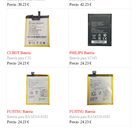
Precio :24.23 €
Precio :24.23 €
KYOCERA Batería
KYOCERA Batería
5
Batería para 5AAXBT134JAA
Batería para 5AAXBT11
Precio :24.23 €
Precio :24.23 €
KYOCERA Batería
ACE Batería
4310-0101
Batería para 5AAXBT155
Batería para BAS022
Precio :24.23 €
Precio :24.23 €