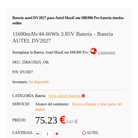
Batería autel DV2027 para Autel MaxiCom MK906 Pro batería tiendas
online
11600mAh/44.66Wh 3.85V Batería - Batería
AUTEL DV2027
Reemplazar la Batería: Autel MaxiCom MK906 Pro
|
Contáctanos
SKU:
25KK1502A_Oth
P/N:
DV2027
Inventario:
En disponible
CATEGORÍA:
Batería
Venta caliente Baterías
SERVICIO:
Alcance del suministro:
Envíos a España y otras partes del
mundo
75.23
PRECIO:
107
CANTIDAD:
AUTEL