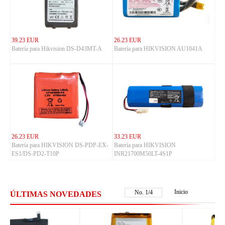
39.23 EUR
26.23 EUR
Batería para Hikvision DS-D43MT-A
Batería para HIKVISION AU1041A
26.23 EUR
33.23 EUR
Batería para HIKVISION DS-PDP-EX-
Batería para HIKVISION
ES1/DS-PD2-T10P
INR21700M50LT-4S1P
Inicio
No.
2
/
4
ÚLTIMAS NOVEDADES