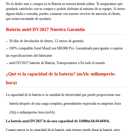
No lo dudes más y compra ya tu Batería en nuestra tienda online. Te aseguramos que
quedarás satisfecho con tu compra y podrás disfrutar al máximo de tu equipo. Si tienes
alguna duda o consulta, puedes contactar con nuestro servicio de atención al cliente,
que estará encantado de ayudarte.
Batería autel DV2027 Nuestra Garantía
-- 30 días de devolución de dinero, 12 meses de garantía.
-- 100% compatible Autel MaxiCom MK906 Pro. Garantizada para igualar o superar
las especificaciones del fabricante.
-- autel DV2027 baterías de Batería, Transportamos a En todo el mundo.
¿Qué es la capacidad de la batería? (mAh: miliamperio-
hora)
La capacidad de la batería es la cantidad de electricidad que puede proporcionar una
batería después de una carga completa, generalmente expresada en amperios hora
(Ah) o miliamperios hora (mAh).
La batería autel DV2027 le da una capacidad de 11600mAh/44.66Wh.
Cuanto mayor es la capacidad de la batería, más tiempo puede durar la batería, pero