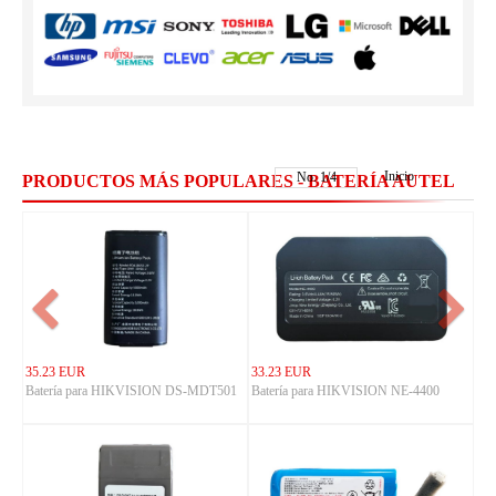
Inicio
No.
1
/
4
PRODUCTOS MÁS POPULARES - BATERÍA AUTEL
35.23 EUR
33.23 EUR
Batería para HIKVISION DS-MDT501
Batería para HIKVISION NE-4400