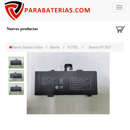
Toggle
navigat
Nuevos productos
Batería Tiendas Online
/
Batería
/
AUTEL
/
Batería DV2027