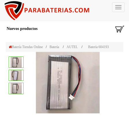
Toggle
navigat
Nuevos productos
Batería Tiendas Online
/
Batería
/
AUTEL
/
Batería 604193