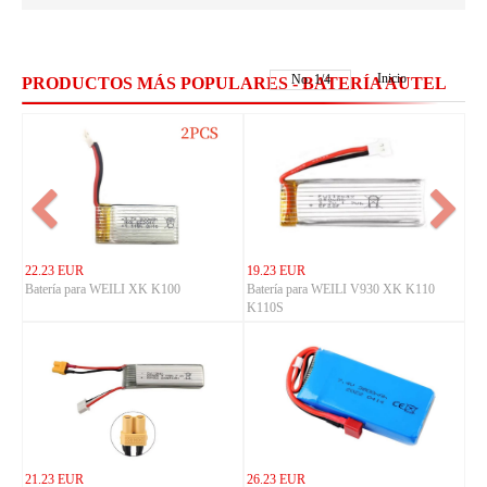
Inicio
No.
1
/
4
PRODUCTOS MÁS POPULARES - BATERÍA AUTEL
22.23 EUR
19.23 EUR
Batería para WEILI XK K100
Batería para WEILI V930 XK K110
K110S
21.23 EUR
26.23 EUR