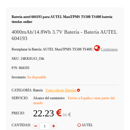
Batería autel 604193 para AUTEL MaxiTPMS TS508 TS408 batería
tiendas online
4000mAh/14.8Wh 3.7V Batería - Batería AUTEL
604193
Reemplazar la Batería: AUTEL MaxiTPMS TS508 TS408
|
Contáctanos
SKU:
24KK81A5_Oth
P/N:
604193
Inventario:
En disponible
CATEGORÍA:
Batería
Venta caliente Baterías
SERVICIO:
Alcance del suministro:
Envíos a España y otras partes del
mundo
22.23
PRECIO:
31
CANTIDAD:
AUTEL