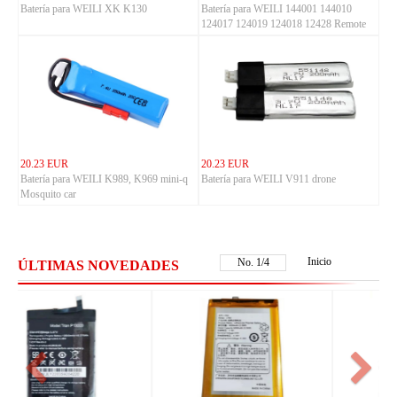
Batería para WEILI XK K130
Batería para WEILI 144001 144010
124017 124019 124018 12428 Remote
control car
20.23 EUR
20.23 EUR
Batería para WEILI K989, K969 mini-q
Batería para WEILI V911 drone
Mosquito car
Inicio
No.
2
/
4
ÚLTIMAS NOVEDADES