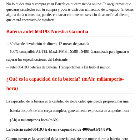
No lo dudes más y compra ya tu Batería en nuestra tienda online. Te aseguramos que
quedarás satisfecho con tu compra y podrás disfrutar al máximo de tu equipo. Si tienes
alguna duda o consulta, puedes contactar con nuestro servicio de atención al cliente,
que estará encantado de ayudarte.
Batería autel 604193 Nuestra Garantía
-- 30 días de devolución de dinero, 12 meses de garantía.
-- 100% compatible AUTEL MaxiTPMS TS508 TS408. Garantizada para igualar o
superar las especificaciones del fabricante.
-- autel 604193 baterías de Batería, Transportamos a En todo el mundo.
¿Qué es la capacidad de la batería? (mAh: miliamperio-
hora)
La capacidad de la batería es la cantidad de electricidad que puede proporcionar una
batería después de una carga completa, generalmente expresada en amperios hora
(Ah) o miliamperios hora (mAh).
La batería autel 604193 le da una capacidad de 4000mAh/14.8Wh.
Cuanto mayor es la capacidad de la batería, más tiempo puede durar la batería, pero