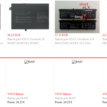
50.23 EUR
57.23 EUR
22.
Batería para ASUS Vivobook 18
Batería para ASUS VivoBook S14
Bat
A /
M1807 M1807HA TP3407
M433 S433 S433FL S15 S533
ME
TP3407SA
S533EQ
Pad
VIVO Batería
REDMI Batería
NOKIA Ba
Batería para BA96
Batería para BN6D
Batería p
Precio :24.23 €
Precio :32.23 €
Precio :23