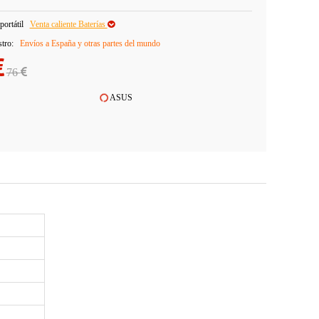
portátil
Venta caliente Baterías
stro:
Envíos a España y otras partes del mundo
76
ASUS