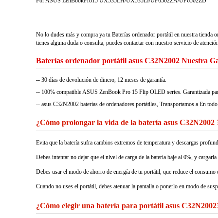
For ASUS ZenBookPro15 UX535LH/UX535LI/UP6502ZA/UP6502ZD
No lo dudes más y compra ya tu Baterías ordenador portátil en nuestra tienda o
tienes alguna duda o consulta, puedes contactar con nuestro servicio de atención
Baterías ordenador portátil asus C32N2002 Nuestra G
-- 30 días de devolución de dinero, 12 meses de garantía.
-- 100% compatible ASUS ZenBook Pro 15 Flip OLED series. Garantizada para ig
-- asus C32N2002 baterías de ordenadores portátiles, Transportamos a En todo
¿Cómo prolongar la vida de la batería asus C32N2002 
Evita que la batería sufra cambios extremos de temperatura y descargas profund
Debes intentar no dejar que el nivel de carga de la batería baje al 0%, y cargarla
Debes usar el modo de ahorro de energía de tu portátil, que reduce el consumo d
Cuando no uses el portátil, debes atenuar la pantalla o ponerlo en modo de sus
¿Cómo elegir una batería para portátil asus C32N2002