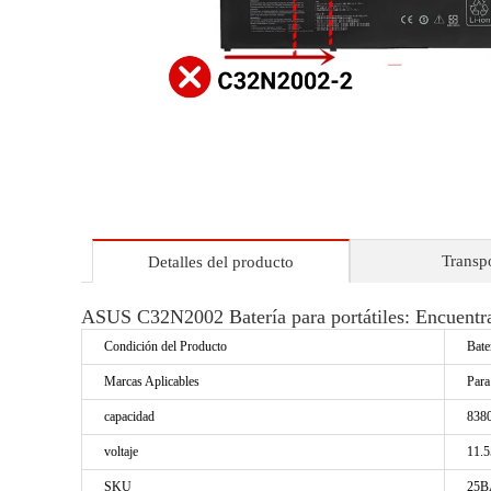
Transp
Detalles del producto
ASUS C32N2002 Batería para portátiles: Encuentra
Condición del Producto
Bate
Marcas Aplicables
Par
capacidad
838
voltaje
11.
SKU
25B