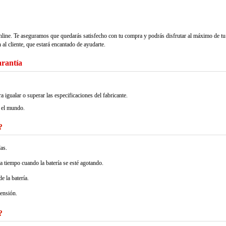
nline. Te aseguramos que quedarás satisfecho con tu compra y podrás disfrutar al máximo de tu
 al cliente, que estará encantado de ayudarte.
arantía
ualar o superar las especificaciones del fabricante.
 el mundo.
?
as.
 a tiempo cuando la batería se esté agotando.
e la batería.
pensión.
?