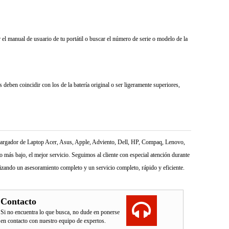
el manual de usuario de tu portátil o buscar el número de serie o modelo de la
deben coincidir con los de la batería original o ser ligeramente superiores,
l Cargador de Laptop Acer, Asus, Apple, Adviento, Dell, HP, Compaq, Lenovo,
más bajo, el mejor servicio. Seguimos al cliente con especial atención durante
izando un asesoramiento completo y un servicio completo, rápido y eficiente.
Contacto
Si no encuentra lo que busca, no dude en ponerse
en contacto con nuestro equipo de expertos.