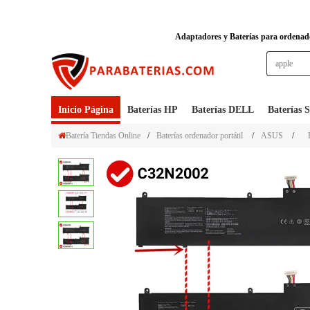
Adaptadores y Baterías para ordenador
Inicio Página
Baterías HP
Baterías DELL
Baterías
Batería Tiendas Online
/
Baterías ordenador portátil
/
ASUS
/