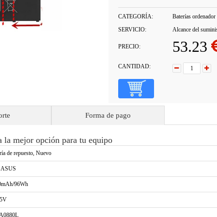
CATEGORÍA:
Baterías ordenador 
SERVICIO:
Alcance del sumini
53.23
PRECIO:
CANTIDAD:
orte
Forma de pago
 la mejor opción para tu equipo
ría de repuesto, Nuevo
a ASUS
0mAh/96Wh
55V
A0880L