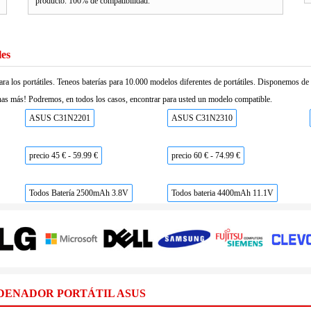
producto. 100% de compatibilidad.
les
ara los portátiles. Teneos baterías para 10.000 modelos diferentes de portátiles. Disponemos d
as más! Podremos, en todos los casos, encontrar para usted un modelo compatible.
ASUS C31N2201
ASUS C31N2310
precio 45 € - 59.99 €
precio 60 € - 74.99 €
Todos Batería 2500mAh 3.8V
Todos bateria 4400mAh 11.1V
DENADOR PORTÁTIL ASUS