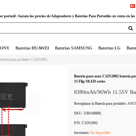
 portatil : barato los precios de Adaptadores y Baterías Para Portatiles en venta en las
 SONY
Baterías HUAWEI
Baterías SAMSUNG
Baterías LG
Bate
Batería para portátiles C32N2002
Batería para asus C32N2002 batería po
15 Flip OLED series
8380mAh/96Wh 11.55V Bater
Reemplazar la Batería para portátiles: A
SKU:
25BA0880L
P/N:
C32N2002
Inventario:
En disponible