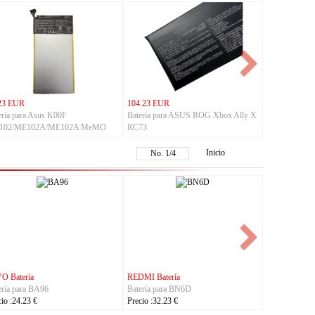
23 EUR
104.23 EUR
ería para Asus K00F
Batería para ASUS ROG Xbox Ally X
102/ME102A/ME102A MeMO
RC73
 10
Inicio
No.
1
/
4
tería
ASUS Batería
IHUNT Batería
ara BL-25AA
Batería para C21P2401
Batería para Titan-
.23 €
Precio :37.23 €
Precio :30.23 €