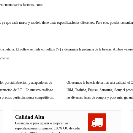
 en cuenta varios factores, como:
 ya que cada marca y modelo tiene unas especificaciones diferentes. Para ello, puedes consultar 
 batería. El voltaje se mide en voltios (V) y determina la potencia de la batería. Ambos valores 
tamente.
r portátil,Baterías, y adaptadores de
Ofrecemos la bateria de la más alta calidad, e
mentación de PC... En nuestro catálogo
IBM, Toshiba, Fujitsu, Samsung, Sony el precio 
 precios particularmente competitivos.
las diversas fases de compra y posventa, garant
Calidad Alta
Garantizado para igualar o mejorar las
especificaciones originales. 100% QC de cada