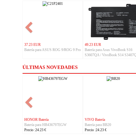
37.23 EUR
49.23 EUR
Batería para ASUS ROG 9/ROG 9 Pro
Batería para Asus VivoBook S16
S3607QA / VivoBook S14 S3407Q
ZenBook A14 UX3407QA Series
ÚLTIMAS NOVEDADES
VIVO Batería
VIVO Batería
Batería para BA97
Batería para BA67
Precio :24.23 €
Precio :24.23 €