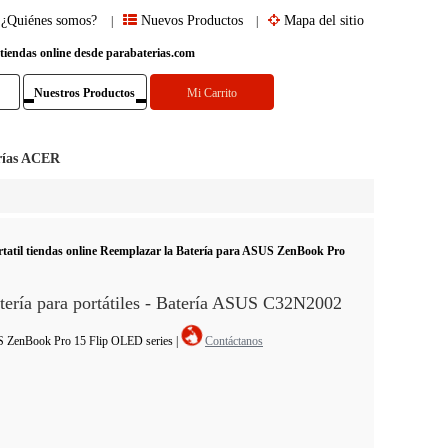
¿Quiénes somos?
Nuevos Productos
Mapa del sitio
|
|
 tiendas online desde parabaterias.com
Nuestros Productos
Mi Carrito
rías ACER
rtatil tiendas online Reemplazar la Batería para ASUS ZenBook Pro
ía para portátiles - Batería ASUS C32N2002
SUS ZenBook Pro 15 Flip OLED series
|
Contáctanos