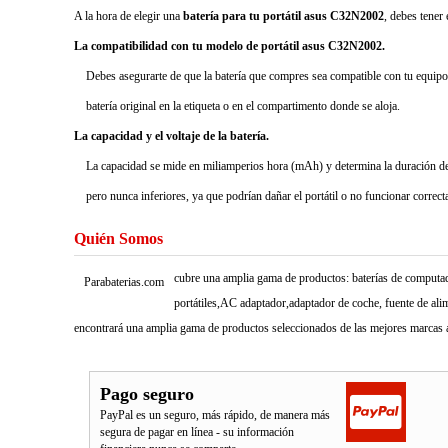
A la hora de elegir una
batería para tu portátil asus C32N2002
, debes tener
La compatibilidad con tu modelo de portátil asus C32N2002.
Debes asegurarte de que la batería que compres sea compatible con tu equipo,
batería original en la etiqueta o en el compartimento donde se aloja.
La capacidad y el voltaje de la batería.
La capacidad se mide en miliamperios hora (mAh) y determina la duración de la
pero nunca inferiores, ya que podrían dañar el portátil o no funcionar correc
Quién Somos
cubre una amplia gama de productos: baterías de computado
Parabaterias.com
portátiles,AC adaptador,adaptador de coche, fuente de ali
encontrará una amplia gama de productos seleccionados de las mejores marcas a
Pago seguro
PayPal es un seguro, más rápido, de manera más
segura de pagar en línea - su información