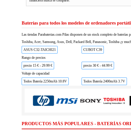
financiera nunca se comparte.
Baterías para todos los modelos de ordenadores portáti
Las tiendas Parabaterias.com Pilas disponen de un stock completo de baterías p
Toshiba, Acer, Samsung, Asus, Dell, Packard Bell, Panasonic, Toshiba ¡y much
ASUS C32-TAICHI21
CUBOT C39
Rango de precios
precio 15 € - 29.99 €
precio 30 € - 44.99 €
Voltaje de capacidad
Todos Batería 2250mAh 10.8V
Todos Batería 2400mAh 3.7V
PRODUCTOS MÁS POPULARES - BATERÍAS OR