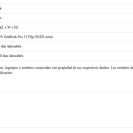
k
o
(L x W x H)
S ZenBook Pro 15 Flip OLED series
2 días laborables
20 días laborables
les, logotipos y nombres comerciales son propiedad de sus respectivos dueños. Los nombres d
ificación.