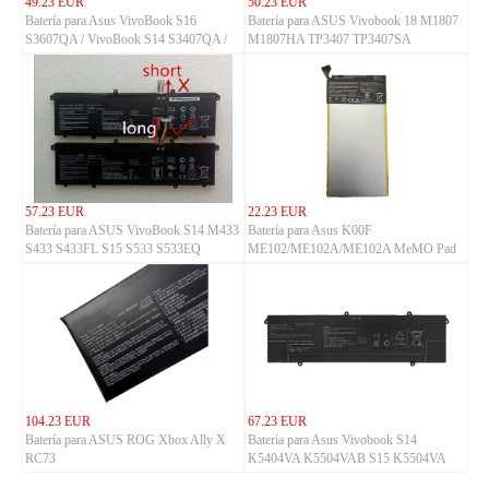
49.23 EUR
50.23 EUR
Batería para Asus VivoBook S16
Batería para ASUS Vivobook 18 M1807
S3607QA / VivoBook S14 S3407QA /
M1807HA TP3407 TP3407SA
ZenBook A14 UX3407QA Series
57.23 EUR
22.23 EUR
Batería para ASUS VivoBook S14 M433
Batería para Asus K00F
S433 S433FL S15 S533 S533EQ
ME102/ME102A/ME102A MeMO Pad
10
104.23 EUR
67.23 EUR
Batería para ASUS ROG Xbox Ally X
Batería para Asus Vivobook S14
RC73
K5404VA K5504VAB S15 K5504VA