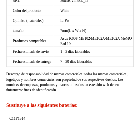
SKU
2603BA1138L_Ta
Color del producto
White
Química (materiales)
Li-Po
tamaño
*mm(L x W x H)
Asus K00F ME102/ME102A/ME102A MeMO
Productos compatibles
Pad 10
Fecha estimada de envío
1 - 2 días laborables
Fecha estimada de entrega
7 - 20 días laborables
Descargo de responsabilidad de marcas comerciales: todas las marcas comerciales,
logotipos y nombres comerciales son propiedad de sus respectivos dueños. Los
nombres de empresas, productos y marcas utilizados en este sitio web tienen
únicamente fines de identificación.
Sustituye a las siguientes baterias:
C11P1314