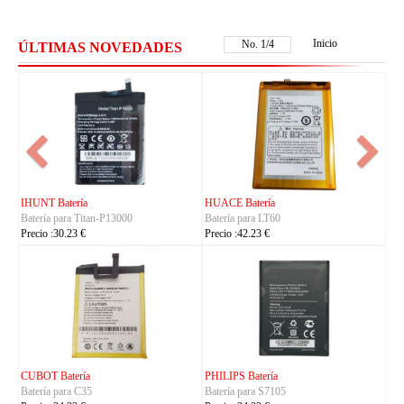
Inicio
No.
1
/
4
ÚLTIMAS NOVEDADES
FUJITSU Batería
FUJITSU Batería
Batería para RA07503-1091
Batería para RA07504-1091
Precio :24.23 €
Precio :24.23 €
KYOCERA Batería
KYOCERA Batería
Batería para 5AAXBT134JAA
Batería para 5AAXBT113JAA