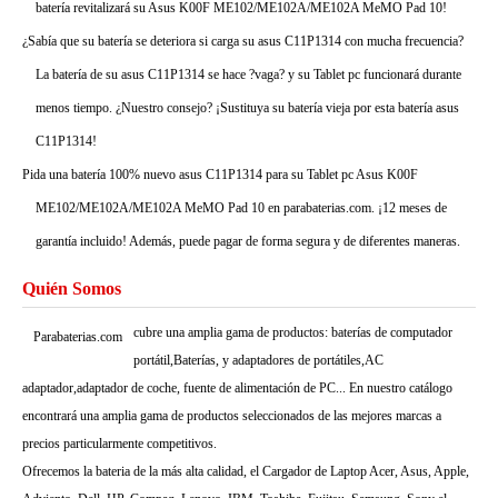
batería revitalizará su Asus K00F ME102/ME102A/ME102A MeMO Pad 10!
¿Sabía que su batería se deteriora si carga su asus C11P1314 con mucha frecuencia?
La batería de su asus C11P1314 se hace ?vaga? y su Tablet pc funcionará durante
menos tiempo. ¿Nuestro consejo? ¡Sustituya su batería vieja por esta batería asus
C11P1314!
Pida una batería 100% nuevo asus C11P1314 para su Tablet pc Asus K00F
ME102/ME102A/ME102A MeMO Pad 10 en parabaterias.com. ¡12 meses de
garantía incluido! Además, puede pagar de forma segura y de diferentes maneras.
Quién Somos
cubre una amplia gama de productos: baterías de computador
Parabaterias.com
portátil,Baterías, y adaptadores de portátiles,AC
adaptador,adaptador de coche, fuente de alimentación de PC... En nuestro catálogo
encontrará una amplia gama de productos seleccionados de las mejores marcas a
precios particularmente competitivos.
Ofrecemos la bateria de la más alta calidad, el Cargador de Laptop Acer, Asus, Apple,