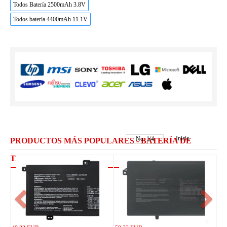
Todos Batería 2500mAh 3.8V
Todos bateria 4400mAh 11.1V
Inicio
No.
1
/
4
PRODUCTOS MÁS POPULARES - BATERÍA DE
TABLET PC ASUS