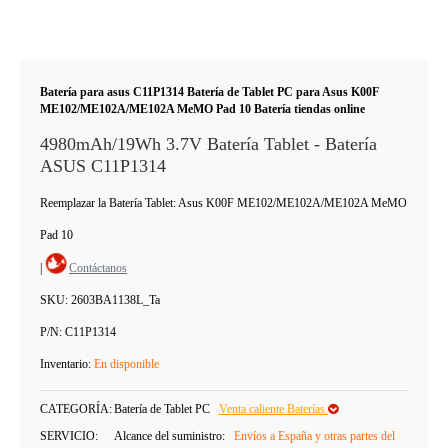
Batería para asus C11P1314 Batería de Tablet PC para Asus K00F
ME102/ME102A/ME102A MeMO Pad 10 Batería tiendas online
4980mAh/19Wh 3.7V Batería Tablet - Batería
ASUS C11P1314
Reemplazar la Batería Tablet: Asus K00F ME102/ME102A/ME102A MeMO
Pad 10
|
Contáctanos
SKU:
2603BA1138L_Ta
P/N:
C11P1314
Inventario:
En disponible
CATEGORÍA:
Batería de Tablet PC
Venta caliente Baterías
SERVICIO:
Alcance del suministro:
Envíos a España y otras partes del