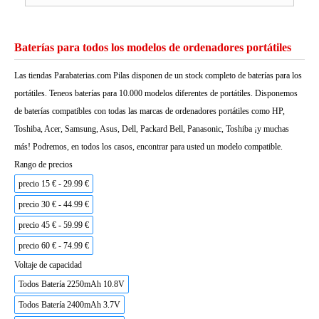
Baterías para todos los modelos de ordenadores portátiles
Las tiendas Parabaterias.com Pilas disponen de un stock completo de baterías para los
portátiles. Teneos baterías para 10.000 modelos diferentes de portátiles. Disponemos
de baterías compatibles con todas las marcas de ordenadores portátiles como HP,
Toshiba, Acer, Samsung, Asus, Dell, Packard Bell, Panasonic, Toshiba ¡y muchas
más! Podremos, en todos los casos, encontrar para usted un modelo compatible.
Rango de precios
precio 15 € - 29.99 €
precio 30 € - 44.99 €
precio 45 € - 59.99 €
precio 60 € - 74.99 €
Voltaje de capacidad
Todos Batería 2250mAh 10.8V
Todos Batería 2400mAh 3.7V