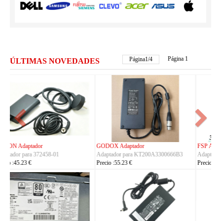
Página 1
Página
2
/
4
ÚLTIMAS NOVEDADES
FSP Adaptador
HUAWEI Adaptador
Adaptador para FSP330-ACAU3
Adaptador para S190126D1D
Precio :164.23 €
Precio :40.23 €