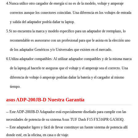
4.Nunca utilice otro cargador de energía si no es de la modelo, voltaje y amperaje
correctos aunque los conectores coincidan. Una diferencia en los voltajes de entrada
y salida del adaptador podría dañar tu laptop.
5.Si no encuentra la marca y modelo específico para un adaptador de reemplazo, lo
recomendable es asesorarse con un profesional para que le asista en la elección uno
de los adaptador Genéricos y/o Universales que existen en el mercado.
6.Utiliza adaptador compatibles: Al utilizar adaptador compatibles y de la misma marca
de la laptop,al hacerlo te aseguras que el voltaje y el amperaje sea el correcto. Una
diferencia de voltaje ó amperaje podrían dañar la batería y el cargador al mismo
tiempo.
asus ADP-200JB-D Nuestra Garantía
-- Este ADP-200JB-D Adaptador está especialmente diseñado para cumplir con las
necesidades de potencia de su sistema Asus TUF Dash F15 FX516PR GA503Q.
-- Este adaptador ligero y fácil de llevar constituye un fuente sistema de potencia allí
donde esté, en la oficina, en casa o de viaje.