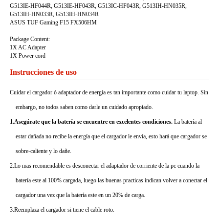
G513IE-HF044R, G513IE-HF043R, G513IC-HF043R, G513IH-HN035R,
G513IH-HN033R, G513IH-HN034R
ASUS TUF Gaming F15 FX506HM
Package Content:
1X AC Adapter
1X Power cord
Instrucciones de uso
Cuidar el cargador ó adaptador de energía es tan importante como cuidar tu laptop. Sin
embargo, no todos saben como darle un cuidado apropiado.
1.Asegúrate que la batería se encuentre en excelentes condiciones.
La batería al
estar dañada no recibe la energía que el cargador le envía, esto hará que cargador se
sobre-caliente y lo dañe.
2.Lo mas recomendable es desconectar el adaptador de corriente de la pc cuando la
batería este al 100% cargada, luego las buenas practicas indican volver a conectar el
cargador una vez que la batería este en un 20% de carga.
3.Reemplaza el cargador si tiene el cable roto.