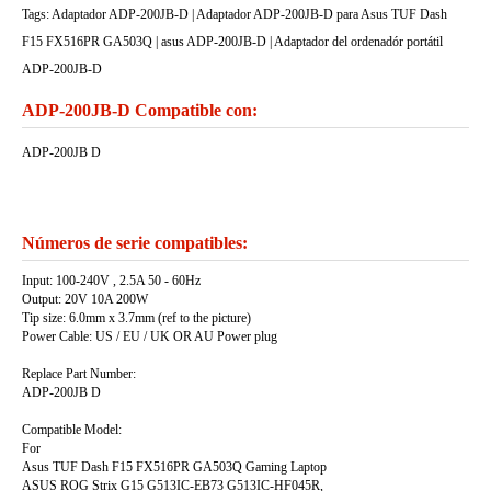
Tags: Adaptador ADP-200JB-D | Adaptador ADP-200JB-D para Asus TUF Dash
F15 FX516PR GA503Q | asus ADP-200JB-D | Adaptador del ordenadór portátil
ADP-200JB-D
ADP-200JB-D Compatible con:
ADP-200JB D
Números de serie compatibles:
Input: 100-240V , 2.5A 50 - 60Hz
Output: 20V 10A 200W
Tip size: 6.0mm x 3.7mm (ref to the picture)
Power Cable: US / EU / UK OR AU Power plug
Replace Part Number:
ADP-200JB D
Compatible Model:
For
Asus TUF Dash F15 FX516PR GA503Q Gaming Laptop
ASUS ROG Strix G15 G513IC-EB73 G513IC-HF045R,