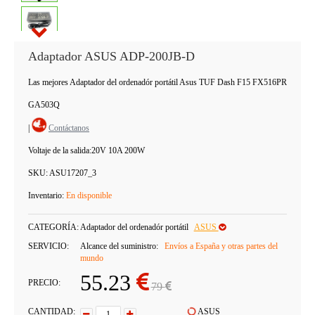
Adaptador ASUS ADP-200JB-D
Las mejores Adaptador del ordenadór portátil Asus TUF Dash F15 FX516PR
GA503Q
|
Contáctanos
Voltaje de la salida:
20V 10A 200W
SKU:
ASU17207_3
Inventario:
En disponible
CATEGORÍA:
Adaptador del ordenadór portátil
ASUS
SERVICIO:
Alcance del suministro:
Envíos a España y otras partes del
mundo
55.23
PRECIO:
79
CANTIDAD:
ASUS