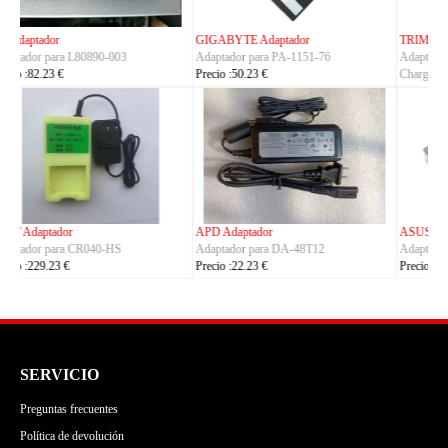
TRIMBLE Adaptador
ASUS Adaptador
Adaptador para
Adaptador para A14-150P1A
Charger_Dual_Battery_Slot
Precio :42.23 €
Precio :149.23 €
ASUS Adaptador
OLYMPUS Adaptador
Adaptador para ADP-380AB_B
Adaptador para CH4000
Precio :86.23 €
Precio :100.23 €
SERVICIO
Preguntas frecuentes
Política de devolución