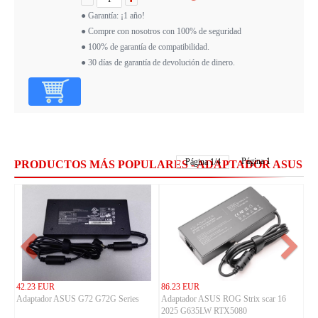
● Garantía: ¡1 año!
● Compre con nosotros con 100% de seguridad
● 100% de garantía de compatibilidad.
● 30 días de garantía de devolución de dinero.
Página 1
Página
1
/
4
PRODUCTOS MÁS POPULARES - ADAPTADOR ASUS
42.23 EUR
86.23 EUR
Adaptador ASUS G72 G72G Series
Adaptador ASUS ROG Strix scar 16
2025 G635LW RTX5080