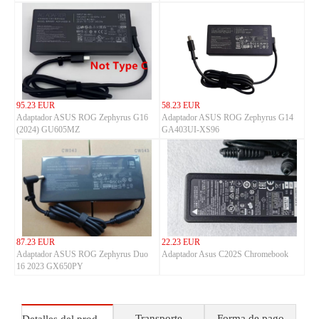
95.23 EUR
58.23 EUR
Adaptador ASUS ROG Zephyrus G16
Adaptador ASUS ROG Zephyrus G14
(2024) GU605MZ
GA403UI-XS96
87.23 EUR
22.23 EUR
Adaptador ASUS ROG Zephyrus Duo
Adaptador Asus C202S Chromebook
16 2023 GX650PY
Transporte
Forma de pago