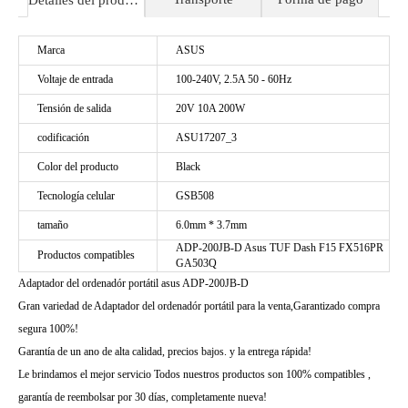
Detalles del producto
Marca
ASUS
Voltaje de entrada
100-240V, 2.5A 50 - 60Hz
Tensión de salida
20V 10A 200W
codificación
ASU17207_3
Color del producto
Black
Tecnología celular
GSB508
tamaño
6.0mm * 3.7mm
ADP-200JB-D Asus TUF Dash F15 FX516PR
Productos compatibles
GA503Q
Adaptador del ordenadór portátil asus ADP-200JB-D
Gran variedad de Adaptador del ordenadór portátil para la venta,Garantizado compra
segura 100%!
Garantía de un ano de alta calidad, precios bajos. y la entrega rápida!
Le brindamos el mejor servicio Todos nuestros productos son 100% compatibles ,
garantía de reembolsar por 30 días, completamente nueva!