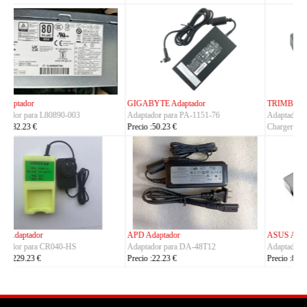
TRIMBLE Adaptador
ASUS Adaptador
Adaptador para
Adaptador para A14-150P1A
Charger_Dual_Battery_Slot
Precio :42.23 €
Precio :149.23 €
ASUS Adaptador
OLYMPUS Adaptador
Adaptador para ADP-380AB_B
Adaptador para CH4000
Precio :86.23 €
Precio :100.23 €