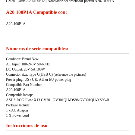
GV301 | asus A20-100P1A | Adaptador del ordenadór portátil A20-100P1A
A20-100P1A Compatible con:
A20-100P1A
Números de serie compatibles:
Condition: Brand New
AC Input: 100-240V 50-60Hz
DC Output: 20V-5A 100W
Connector size: Type-C(USB-C) (reference the pictures)
Power plug: US / UK/ AU or EU power plug
Compatible Part Number:
A20-100P1A
Compatible laptop:
ASUS ROG Flow X13 GV301 GV301QH-DS96 GV301QH-XS98-B
Package Include:
1 x AC Adapter
1 X Power cord
Instrucciones de uso