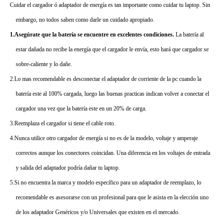
Cuidar el cargador ó adaptador de energía es tan importante como cuidar tu laptop. Sin
embargo, no todos saben como darle un cuidado apropiado.
1.Asegúrate que la batería se encuentre en excelentes condiciones.
La batería al
estar dañada no recibe la energía que el cargador le envía, esto hará que cargador se
sobre-caliente y lo dañe.
2.Lo mas recomendable es desconectar el adaptador de corriente de la pc cuando la
batería este al 100% cargada, luego las buenas practicas indican volver a conectar el
cargador una vez que la batería este en un 20% de carga.
3.Reemplaza el cargador si tiene el cable roto.
4.Nunca utilice otro cargador de energía si no es de la modelo, voltaje y amperaje
correctos aunque los conectores coincidan. Una diferencia en los voltajes de entrada
y salida del adaptador podría dañar tu laptop.
5.Si no encuentra la marca y modelo específico para un adaptador de reemplazo, lo
recomendable es asesorarse con un profesional para que le asista en la elección uno
de los adaptador Genéricos y/o Universales que existen en el mercado.