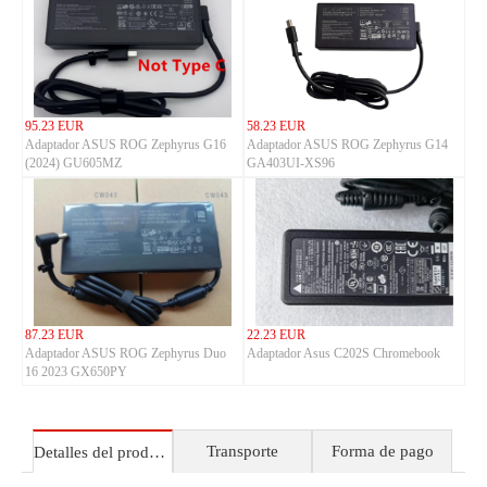
95.23 EUR
58.23 EUR
Adaptador ASUS ROG Zephyrus G16
Adaptador ASUS ROG Zephyrus G14
(2024) GU605MZ
GA403UI-XS96
87.23 EUR
22.23 EUR
Adaptador ASUS ROG Zephyrus Duo
Adaptador Asus C202S Chromebook
16 2023 GX650PY
Transporte
Forma de pago
Detalles del producto