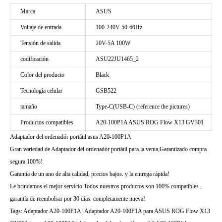
Marca
ASUS
Voltaje de entrada
100-240V 50-60Hz
Tensión de salida
20V-5A 100W
codificación
ASU22JU1465_2
Color del producto
Black
Tecnología celular
GSB522
tamaño
Type-C(USB-C) (reference the pictures)
Productos compatibles
A20-100P1A ASUS ROG Flow X13 GV301
Adaptador del ordenadór portátil asus A20-100P1A
Gran variedad de Adaptador del ordenadór portátil para la venta,Garantizado compra
segura 100%!
Garantía de un ano de alta calidad, precios bajos. y la entrega rápida!
Le brindamos el mejor servicio Todos nuestros productos son 100% compatibles ,
garantía de reembolsar por 30 días, completamente nueva!
Tags: Adaptador A20-100P1A | Adaptador A20-100P1A para ASUS ROG Flow X13