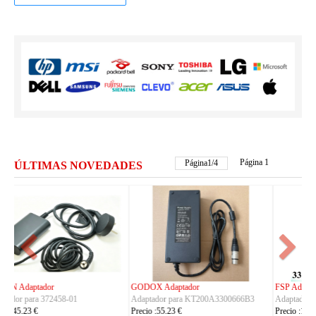
Página 1
Página
2
/
4
ÚLTIMAS NOVEDADES
FSP Adaptador
HUAWEI Adaptador
Adaptador para FSP330-ACAU3
Adaptador para S190126D1D
Precio :164.23 €
Precio :40.23 €