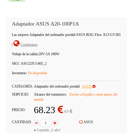
Adaptador ASUS A20-100P1A
Las mejores Adaptador del ordenadór portátil ASUS ROG Flow X13 GV301
|
Contáctanos
Voltaje de la salida:
20V-5A 100W
SKU:
ASU22JU1465_2
Inventario:
En disponible
CATEGORÍA:
Adaptador del ordenadór portátil
ASUS
SERVICIO:
Alcance del suministro:
Envíos a España y otras partes del
mundo
68.23
PRECIO:
97
CANTIDAD:
ASUS
● Garantía: ¡1 año!