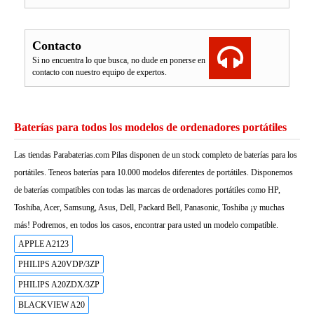
Contacto
Si no encuentra lo que busca, no dude en ponerse en
contacto con nuestro equipo de expertos.
Baterías para todos los modelos de ordenadores portátiles
Las tiendas Parabaterias.com Pilas disponen de un stock completo de baterías para los
portátiles. Teneos baterías para 10.000 modelos diferentes de portátiles. Disponemos
de baterías compatibles con todas las marcas de ordenadores portátiles como HP,
Toshiba, Acer, Samsung, Asus, Dell, Packard Bell, Panasonic, Toshiba ¡y muchas
más! Podremos, en todos los casos, encontrar para usted un modelo compatible.
APPLE A2123
PHILIPS A20VDP/3ZP
PHILIPS A20ZDX/3ZP
BLACKVIEW A20