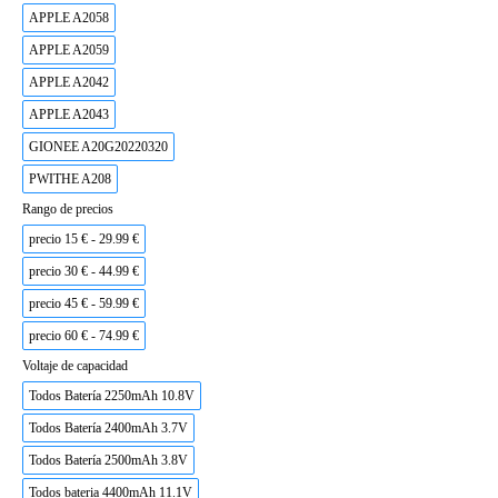
APPLE A2058
APPLE A2059
APPLE A2042
APPLE A2043
GIONEE A20G20220320
PWITHE A208
Rango de precios
precio 15 € - 29.99 €
precio 30 € - 44.99 €
precio 45 € - 59.99 €
precio 60 € - 74.99 €
Voltaje de capacidad
Todos Batería 2250mAh 10.8V
Todos Batería 2400mAh 3.7V
Todos Batería 2500mAh 3.8V
Todos bateria 4400mAh 11.1V