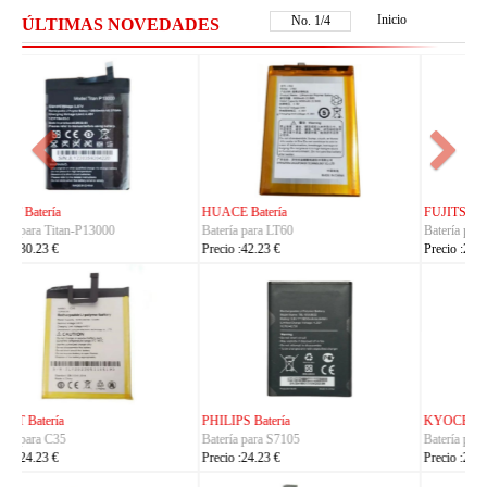
Inicio
No.
2
/
4
ÚLTIMAS NOVEDADES
FUJITSU Batería
FUJITSU Batería
Batería para RA07503-1091
Batería para RA07504-1091
Precio :24.23 €
Precio :24.23 €
KYOCERA Batería
KYOCERA Batería
Batería para 5AAXBT134JAA
Batería para 5AAXBT113JAA
Precio :24.23 €
Precio :24.23 €