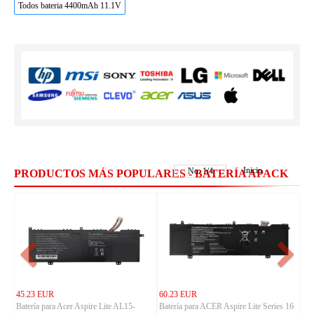
Todos bateria 4400mAh 11.1V
Inicio
No.
1
/
4
PRODUCTOS MÁS POPULARES - BATERÍA APACK
45.23 EUR
60.23 EUR
Batería para Acer Aspire Lite AL15-
Batería para ACER Aspire Lite Series 16