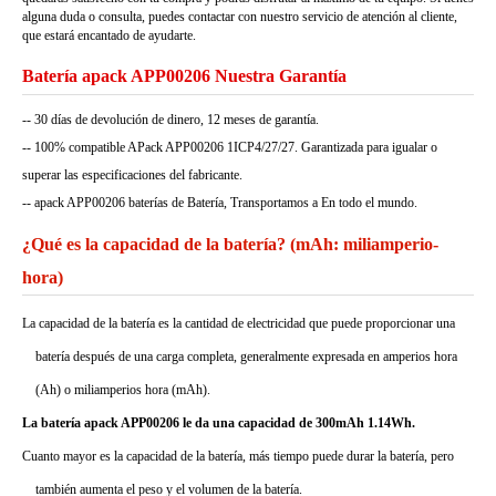
alguna duda o consulta, puedes contactar con nuestro servicio de atención al cliente,
que estará encantado de ayudarte.
Batería apack APP00206 Nuestra Garantía
-- 30 días de devolución de dinero, 12 meses de garantía.
-- 100% compatible APack APP00206 1ICP4/27/27. Garantizada para igualar o
superar las especificaciones del fabricante.
-- apack APP00206 baterías de Batería, Transportamos a En todo el mundo.
¿Qué es la capacidad de la batería? (mAh: miliamperio-
hora)
La capacidad de la batería es la cantidad de electricidad que puede proporcionar una
batería después de una carga completa, generalmente expresada en amperios hora
(Ah) o miliamperios hora (mAh).
La batería apack APP00206 le da una capacidad de 300mAh 1.14Wh.
Cuanto mayor es la capacidad de la batería, más tiempo puede durar la batería, pero
también aumenta el peso y el volumen de la batería.