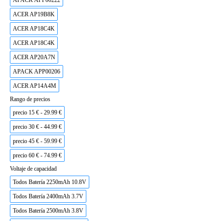
APACK APP00222
ACER AP19B8K
ACER AP18C4K
ACER AP18C4K
ACER AP20A7N
APACK APP00206
ACER AP14A4M
Rango de precios
precio 15 € - 29.99 €
precio 30 € - 44.99 €
precio 45 € - 59.99 €
precio 60 € - 74.99 €
Voltaje de capacidad
Todos Batería 2250mAh 10.8V
Todos Batería 2400mAh 3.7V
Todos Batería 2500mAh 3.8V