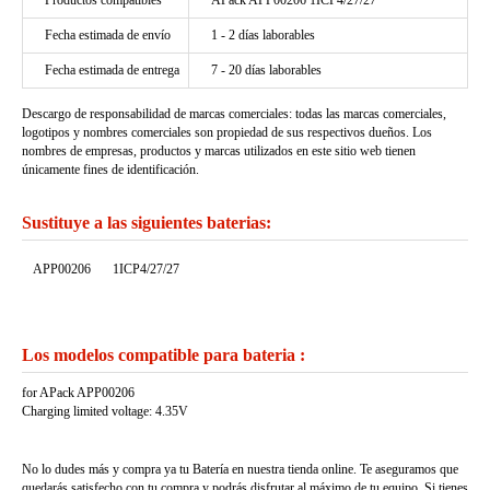
Productos compatibles
APack APP00206 1ICP4/27/27
Fecha estimada de envío
1 - 2 días laborables
Fecha estimada de entrega
7 - 20 días laborables
Descargo de responsabilidad de marcas comerciales: todas las marcas comerciales,
logotipos y nombres comerciales son propiedad de sus respectivos dueños. Los
nombres de empresas, productos y marcas utilizados en este sitio web tienen
únicamente fines de identificación.
Sustituye a las siguientes baterias:
APP00206
1ICP4/27/27
Los modelos compatible para bateria :
for APack APP00206
Charging limited voltage: 4.35V
No lo dudes más y compra ya tu Batería en nuestra tienda online. Te aseguramos que
quedarás satisfecho con tu compra y podrás disfrutar al máximo de tu equipo. Si tienes