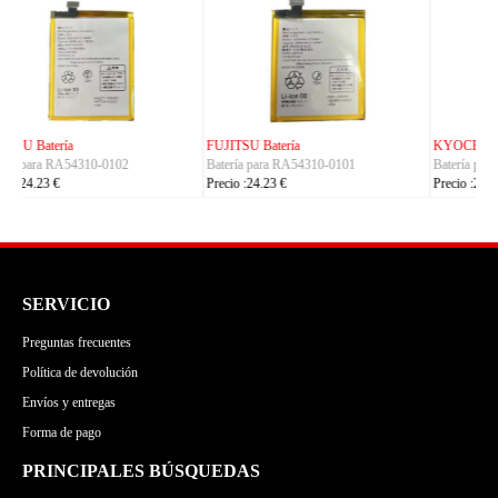
KYOCERA Batería
ACE Batería
Batería para 5AAXBT155
Batería para BAS022
Precio :24.23 €
Precio :24.23 €
SERVICIO
Preguntas frecuentes
Política de devolución
Envíos y entregas
Forma de pago
PRINCIPALES BÚSQUEDAS