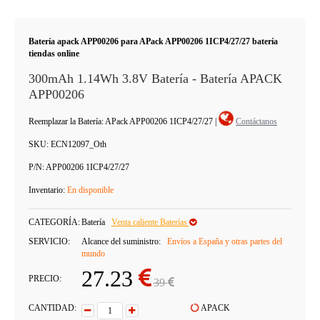
Batería apack APP00206 para APack APP00206 1ICP4/27/27 batería
tiendas online
300mAh 1.14Wh 3.8V Batería - Batería APACK
APP00206
Reemplazar la Batería: APack APP00206 1ICP4/27/27
|
Contáctanos
SKU:
ECN12097_Oth
P/N:
APP00206 1ICP4/27/27
Inventario:
En disponible
CATEGORÍA:
Batería
Venta caliente Baterías
SERVICIO:
Alcance del suministro:
Envíos a España y otras partes del
mundo
27.23
PRECIO:
39
CANTIDAD:
APACK