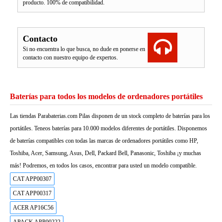
producto. 100% de compatibilidad.
Contacto
Si no encuentra lo que busca, no dude en ponerse en
contacto con nuestro equipo de expertos.
Baterías para todos los modelos de ordenadores portátiles
Las tiendas Parabaterias.com Pilas disponen de un stock completo de baterías para los
portátiles. Teneos baterías para 10.000 modelos diferentes de portátiles. Disponemos
de baterías compatibles con todas las marcas de ordenadores portátiles como HP,
Toshiba, Acer, Samsung, Asus, Dell, Packard Bell, Panasonic, Toshiba ¡y muchas
más! Podremos, en todos los casos, encontrar para usted un modelo compatible.
CAT APP00307
CAT APP00317
ACER AP16C56