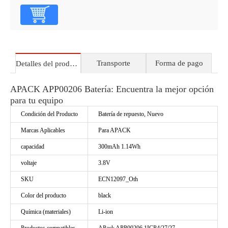
Transporte
Forma de pago
Detalles del producto
APACK APP00206 Batería: Encuentra la mejor opción
para tu equipo
Condición del Producto
Batería de repuesto, Nuevo
Marcas Aplicables
Para APACK
capacidad
300mAh 1.14Wh
voltaje
3.8V
SKU
ECN12097_Oth
Color del producto
black
Química (materiales)
Li-ion