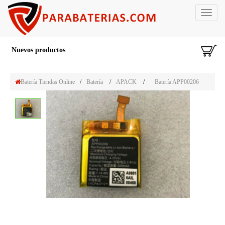
Toggle
navigat
Nuevos productos
Batería Tiendas Online
/
Batería
/
APACK
/
Batería APP00206