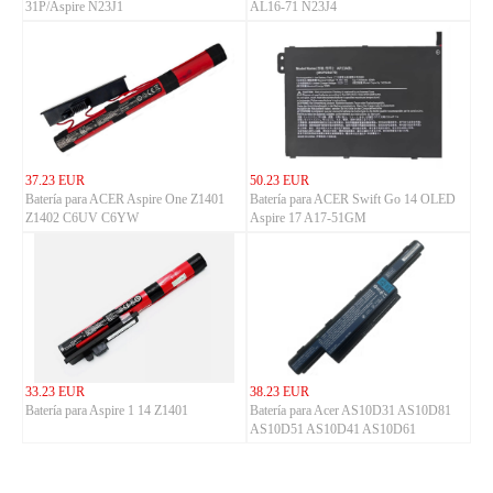
31P/Aspire N23J1
AL16-71 N23J4
37.23 EUR
50.23 EUR
Batería para ACER Aspire One Z1401
Batería para ACER Swift Go 14 OLED
Z1402 C6UV C6YW
Aspire 17 A17-51GM
33.23 EUR
38.23 EUR
Batería para Aspire 1 14 Z1401
Batería para Acer AS10D31 AS10D81
AS10D51 AS10D41 AS10D61
AS10D73 5733