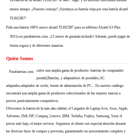
La batería de su alcatel TLI025B7 se hace ?vaga? y su teléfono funcionará durante
menos tiempo. ¿Nuestro consejo? ¡Sustituya su batería vieja por esta batería alcatel
TLI025B7!
Pida una batería 100% nuevo alcatel TLI025B7 para su teléfono Alcatel A3 Plus
5011a en parabaterias.com. ¡12 meses de garantía incluido! Además, puede pagar de
forma segura y de diferentes maneras.
Quién Somos
cubre una amplia gama de productos: baterías de computador
Parabaterias.com
portátil,Baterías, y adaptadores de portátiles,AC
adaptador,adaptador de coche, fuente de alimentación de PC... En nuestro catálogo
encontrará una amplia gama de productos seleccionados de las mejores marcas a
precios particularmente competitivos.
Ofrecemos la bateria de la más alta calidad, el Cargador de Laptop Acer, Asus, Apple,
Adviento, Dell, HP, Compaq, Lenovo, IBM, Toshiba, Fujitsu, Samsung, Sony el
precio más bajo, el mejor servicio. Seguimos al cliente con especial atención durante
las diversas fases de compra y posventa, garantizando un asesoramiento completo y