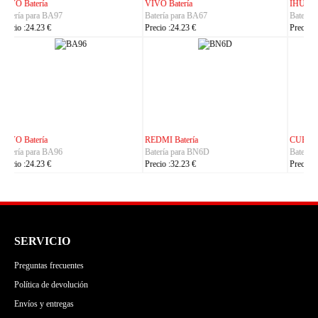
IHUNT Batería
HUACE Batería
Batería para Titan-P13000
Batería para LT60
Precio :30.23 €
Precio :42.23 €
CUBOT Batería
PHILIPS Batería
Batería para C35
Batería para S7105
Precio :24.23 €
Precio :24.23 €
SERVICIO
Preguntas frecuentes
Política de devolución
Envíos y entregas