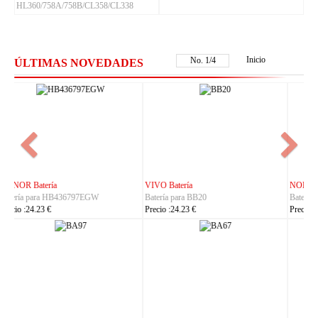
HL360/758A/758B/CL358/CL338
Inicio
No.
1
/
4
ÚLTIMAS NOVEDADES
NOKIA Batería
ASUS Batería
Batería para BL-25AA
Batería para C21P2401
Precio :23.23 €
Precio :37.23 €