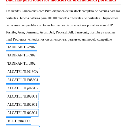
Las tiendas Parabaterias.com Pilas disponen de un stock completo de baterías para los
portátiles. Teneos baterías para 10.000 modelos diferentes de portátiles. Disponemos
de baterías compatibles con todas las marcas de ordenadores portátiles como HP,
Toshiba, Acer, Samsung, Asus, Dell, Packard Bell, Panasonic, Toshiba ¡y muchas
más! Podremos, en todos los casos, encontrar para usted un modelo compatible.
TADIRAN TL-5902
TADIRAN TL-5902
TADIRAN TL-5902
ALCATEL TLI013CA
ALCATEL TLP053C1
ALCATEL TLp025H7
ALCATEL TLi028C1
ALCATEL TLi028C1
ALCATEL TLi028C1
TCL TLp049D9