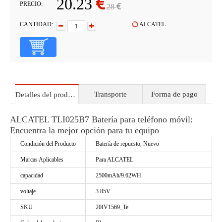
20.23
PRECIO:
28
CANTIDAD:
ALCATEL
Transporte
Forma de pago
Detalles del producto
ALCATEL TLI025B7 Batería para teléfono móvil:
Encuentra la mejor opción para tu equipo
Condición del Producto
Batería de repuesto, Nuevo
Marcas Aplicables
Para ALCATEL
capacidad
2500mAh/9.62WH
voltaje
3.85V
SKU
20IV1569_Te