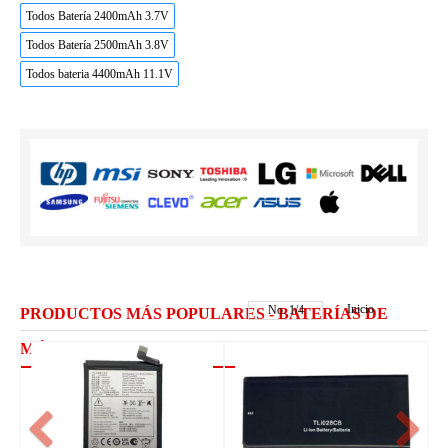
Todos Batería 2400mAh 3.7V
Todos Batería 2500mAh 3.8V
Todos bateria 4400mAh 11.1V
Inicio
No.
1
/
4
PRODUCTOS MÁS POPULARES - BATERÍAS DE
MÓVILES ALCATEL