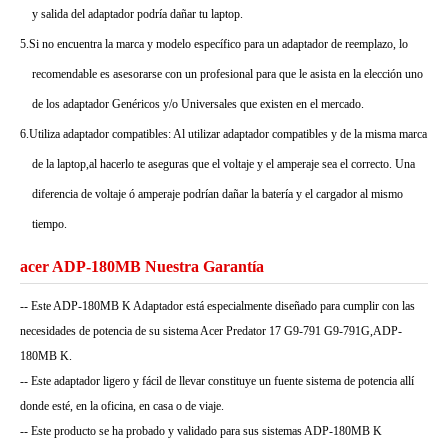
y salida del adaptador podría dañar tu laptop.
5.Si no encuentra la marca y modelo específico para un adaptador de reemplazo, lo
recomendable es asesorarse con un profesional para que le asista en la elección uno
de los adaptador Genéricos y/o Universales que existen en el mercado.
6.Utiliza adaptador compatibles: Al utilizar adaptador compatibles y de la misma marca
de la laptop,al hacerlo te aseguras que el voltaje y el amperaje sea el correcto. Una
diferencia de voltaje ó amperaje podrían dañar la batería y el cargador al mismo
tiempo.
acer ADP-180MB Nuestra Garantía
-- Este ADP-180MB K Adaptador está especialmente diseñado para cumplir con las
necesidades de potencia de su sistema Acer Predator 17 G9-791 G9-791G,ADP-
180MB K.
-- Este adaptador ligero y fácil de llevar constituye un fuente sistema de potencia allí
donde esté, en la oficina, en casa o de viaje.
-- Este producto se ha probado y validado para sus sistemas ADP-180MB K