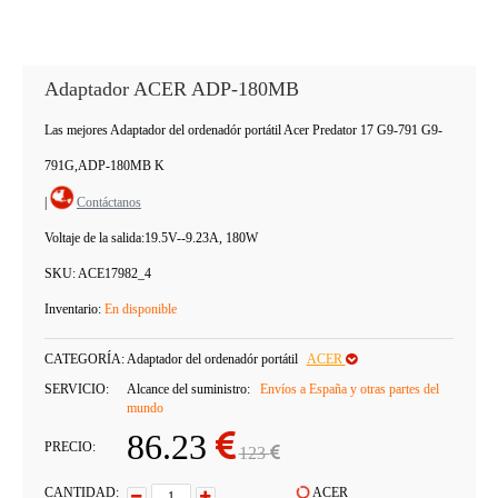
Adaptador ACER ADP-180MB
Las mejores Adaptador del ordenadór portátil Acer Predator 17 G9-791 G9-
791G,ADP-180MB K
|
Contáctanos
Voltaje de la salida:
19.5V--9.23A, 180W
SKU:
ACE17982_4
Inventario:
En disponible
CATEGORÍA:
Adaptador del ordenadór portátil
ACER
SERVICIO:
Alcance del suministro:
Envíos a España y otras partes del
mundo
86.23
PRECIO:
123
CANTIDAD:
ACER