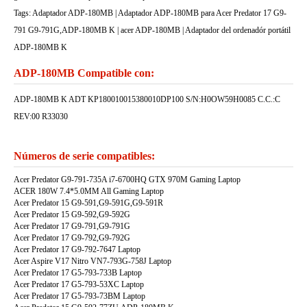
Tags: Adaptador ADP-180MB | Adaptador ADP-180MB para Acer Predator 17 G9-
791 G9-791G,ADP-180MB K | acer ADP-180MB | Adaptador del ordenadór portátil
ADP-180MB K
ADP-180MB Compatible con:
ADP-180MB K ADT KP180010015380010DP100 S/N:H0OW59H0085 C.C.:C
REV:00 R33030
Números de serie compatibles:
Acer Predator G9-791-735A i7-6700HQ GTX 970M Gaming Laptop
ACER 180W 7.4*5.0MM All Gaming Laptop
Acer Predator 15 G9-591,G9-591G,G9-591R
Acer Predator 15 G9-592,G9-592G
Acer Predator 17 G9-791,G9-791G
Acer Predator 17 G9-792,G9-792G
Acer Predator 17 G9-792-7647 Laptop
Acer Aspire V17 Nitro VN7-793G-758J Laptop
Acer Predator 17 G5-793-733B Laptop
Acer Predator 17 G5-793-53XC Laptop
Acer Predator 17 G5-793-73BM Laptop