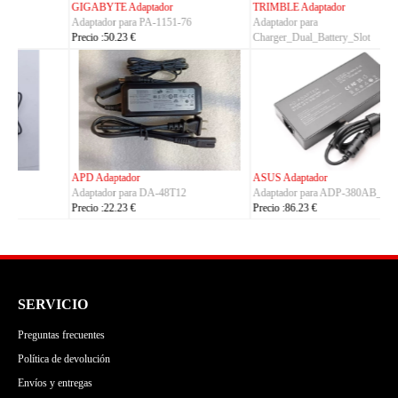
TRIMBLE Adaptador
ASUS Adaptador
Adaptador para
Adaptador para A14-150P1A
Charger_Dual_Battery_Slot
Precio :42.23 €
Precio :149.23 €
ASUS Adaptador
OLYMPUS Adaptador
Adaptador para ADP-380AB_B
Adaptador para CH4000
Precio :86.23 €
Precio :100.23 €
SERVICIO
Preguntas frecuentes
Política de devolución
Envíos y entregas