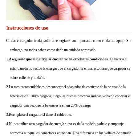
Instrucciones de uso
Cuidar el cargador ó adaptador de energía es tan importante como cuidar tu laptop. Sin
embargo, no todos saben como darle un cuidado apropiado.
1.Asegúrate que la batería se encuentre en excelentes condiciones.
La batería al
estar dañada no recibe la energía que el cargador le envía, esto hará que cargador se
sobre-caliente y lo dañe.
2.Lo mas recomendable es desconectar el adaptador de corriente de la pc cuando la
batería este al 100% cargada, luego las buenas practicas indican volver a conectar el
cargador una vez que la batería este en un 20% de carga.
3.Reemplaza el cargador si tiene el cable roto.
4.Nunca utilice otro cargador de energía si no es de la modelo, voltaje y amperaje
correctos aunque los conectores coincidan. Una diferencia en los voltajes de entrada