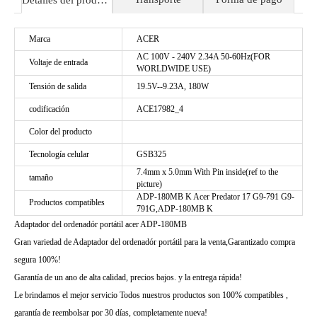
Detalles del producto
Marca
ACER
AC 100V - 240V 2.34A 50-60Hz(FOR
Voltaje de entrada
WORLDWIDE USE)
Tensión de salida
19.5V--9.23A, 180W
codificación
ACE17982_4
Color del producto
Tecnología celular
GSB325
7.4mm x 5.0mm With Pin inside(ref to the
tamaño
picture)
ADP-180MB K Acer Predator 17 G9-791 G9-
Productos compatibles
791G,ADP-180MB K
Adaptador del ordenadór portátil acer ADP-180MB
Gran variedad de Adaptador del ordenadór portátil para la venta,Garantizado compra
segura 100%!
Garantía de un ano de alta calidad, precios bajos. y la entrega rápida!
Le brindamos el mejor servicio Todos nuestros productos son 100% compatibles ,
garantía de reembolsar por 30 días, completamente nueva!