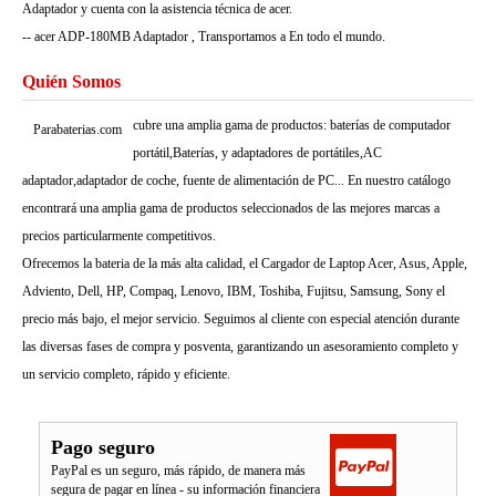
Adaptador y cuenta con la asistencia técnica de acer.
-- acer ADP-180MB Adaptador , Transportamos a En todo el mundo.
Quién Somos
cubre una amplia gama de productos: baterías de computador
Parabaterias.com
portátil,Baterías, y adaptadores de portátiles,AC
adaptador,adaptador de coche, fuente de alimentación de PC... En nuestro catálogo
encontrará una amplia gama de productos seleccionados de las mejores marcas a
precios particularmente competitivos.
Ofrecemos la bateria de la más alta calidad, el Cargador de Laptop Acer, Asus, Apple,
Adviento, Dell, HP, Compaq, Lenovo, IBM, Toshiba, Fujitsu, Samsung, Sony el
precio más bajo, el mejor servicio. Seguimos al cliente con especial atención durante
las diversas fases de compra y posventa, garantizando un asesoramiento completo y
un servicio completo, rápido y eficiente.
Pago seguro
PayPal es un seguro, más rápido, de manera más
segura de pagar en línea - su información financiera