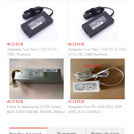
48.23 EUR
48.23 EUR
Adaptador Acer Nitro 7 AN715-51-
Adaptador Acer Nitro 7 AN715-51-73AJ
73BU Notebook
A715-74G-52B0 Notebook
49.23 EUR
35.23 EUR
Fuente de alimentación ACER Veriton
Adaptador Acer PA-1450-26AL ADP-
B630 X4630 X4630G X6630G (80plus)
45HE_B A13-045N2A
(12pin+4pin)
Transporte
Forma de pago