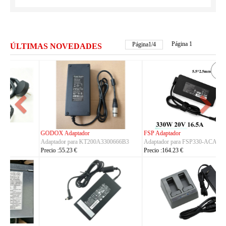
Página 1
Página
2
/
4
ÚLTIMAS NOVEDADES
FSP Adaptador
HUAWEI Adaptador
Adaptador para FSP330-ACAU3
Adaptador para S190126D1D
Precio :164.23 €
Precio :40.23 €