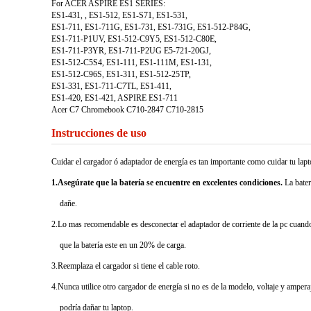
For ACER ASPIRE ES1 SERIES:
ES1-431, , ES1-512, ES1-S71, ES1-531,
ES1-711, ES1-711G, ES1-731, ES1-731G, ES1-512-P84G,
ES1-711-P1UV, ES1-512-C9Y5, ES1-512-C80E,
ES1-711-P3YR, ES1-711-P2UG E5-721-20GJ,
ES1-512-C5S4, ES1-111, ES1-111M, ES1-131,
ES1-512-C96S, ES1-311, ES1-512-25TP,
ES1-331, ES1-711-C7TL, ES1-411,
ES1-420, ES1-421, ASPIRE ES1-711
Acer C7 Chromebook C710-2847 C710-2815
Instrucciones de uso
Cuidar el cargador ó adaptador de energía es tan importante como cuidar tu la
1.Asegúrate que la batería se encuentre en excelentes condiciones.
La bater
dañe.
2.Lo mas recomendable es desconectar el adaptador de corriente de la pc cuando 
que la batería este en un 20% de carga.
3.Reemplaza el cargador si tiene el cable roto.
4.Nunca utilice otro cargador de energía si no es de la modelo, voltaje y ampera
podría dañar tu laptop.