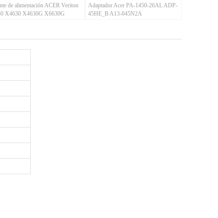
nte de alimentación ACER Veriton
Adaptador Acer PA-1450-26AL ADP-
30 X4630 X4630G X6630G
45HE_B A13-045N2A
plus) (12pin+4pin)