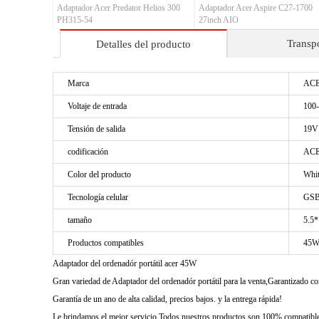
Adaptador Acer Predator Helios 300
Adaptador Acer Aspire C27-1700
PH315-54
27inch AIO
Transp
Detalles del producto
Marca
AC
Voltaje de entrada
100
Tensión de salida
19V
codificación
ACE
Color del producto
Whi
Tecnología celular
GSB
tamaño
5.5
Productos compatibles
45W
Adaptador del ordenadór portátil acer 45W
Gran variedad de Adaptador del ordenadór portátil para la venta,Garantizado 
Garantía de un ano de alta calidad, precios bajos. y la entrega rápida!
Le brindamos el mejor servicio Todos nuestros productos son 100% compatibles