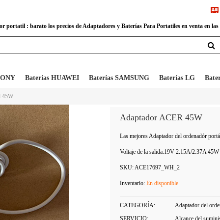
 portatil : barato los precios de Adaptadores y Baterías Para Portatiles en venta en las
 SONY
Baterías HUAWEI
Baterías SAMSUNG
Baterías LG
Bate
il 45W
Adaptador ACER 45W
Las mejores Adaptador del ordenadór p
Voltaje de la salida:
19V 2.15A/2.37A 45W
SKU:
ACE17697_WH_2
Inventario:
En disponible
CATEGORÍA:
Adaptador del orden
SERVICIO:
Alcance del sumini