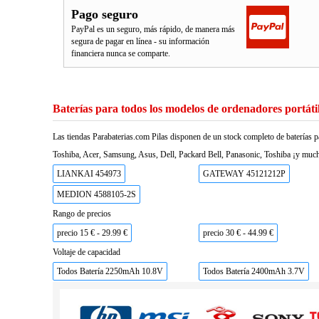
Pago seguro
PayPal es un seguro, más rápido, de manera más
segura de pagar en línea - su información
financiera nunca se comparte.
Baterías para todos los modelos de ordenadores portáti
Las tiendas Parabaterias.com Pilas disponen de un stock completo de baterías p
Toshiba, Acer, Samsung, Asus, Dell, Packard Bell, Panasonic, Toshiba ¡y much
LIANKAI 454973
GATEWAY 45121212P
MEDION 4588105-2S
Rango de precios
precio 15 € - 29.99 €
precio 30 € - 44.99 €
Voltaje de capacidad
Todos Batería 2250mAh 10.8V
Todos Batería 2400mAh 3.7V