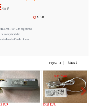
50
ACER
tros con 100% de seguridad
 de compatibilidad.
ía de devolución de dinero.
Página 1
Página
1
/
4
23 EUR
35.23 EUR