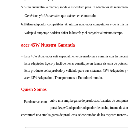
5.Si no encuentra la marca y modelo específico para un adaptador de reemplazo,
Genéricos y/o Universales que existen en el mercado.
6.Utiliza adaptador compatibles: Al utilizar adaptador compatibles y de la misma 
voltaje ó amperaje podrían dañar la batería y el cargador al mismo tiempo.
acer 45W Nuestra Garantía
-- Este 45W Adaptador está especialmente diseñado para cumplir con las n
-- Este adaptador ligero y fácil de llevar constituye un fuente sistema de potencia 
-- Este producto se ha probado y validado para sus sistemas 45W Adaptador y cu
-- acer 45W Adaptador , Transportamos a En todo el mundo.
Quién Somos
cubre una amplia gama de productos: baterías de computado
Parabaterias.com
portátiles,AC adaptador,adaptador de coche, fuente de ali
encontrará una amplia gama de productos seleccionados de las mejores marcas a