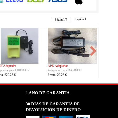
Página 1
Página
1
/
4
ador
ASUS Adaptador
OLYMPUS Adaptador
ara A14-150P1A
Adaptador para ADP-380AB_B
Adaptador para CH400
 €
Precio :86.23 €
Precio :100.23 €
1 AÑO DE GARANTIA
30 DÍAS DE GARANTÍA DE
DEVOLUCIÓN DE DINERO