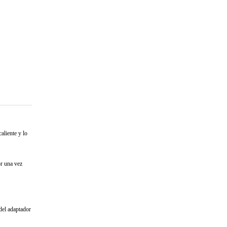
aliente y lo
or una vez
 del adaptador