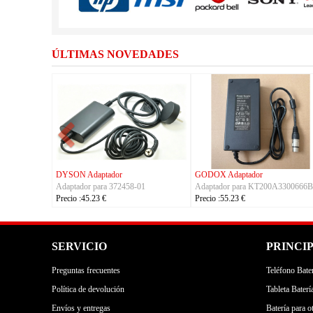
ÚLTIMAS NOVEDADES
APD Adaptador
FSP Adaptador
HU
Adaptador para DA-48T12
Adaptador para FSP330-ACAU3
Ad
Precio :22.23 €
Precio :164.23 €
Pr
SERVICIO
PRINCI
Preguntas frecuentes
Teléfono Bater
Política de devolución
Tableta Baterí
Envíos y entregas
Batería para o