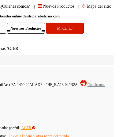
¿Quiénes somos?
Nuevos Productos
Mapa del sitio
|
|
 tiendas online desde parabaterias.com
Nuestros Productos
Mi Carrito
rías ACER
ortátil Acer PA-1450-26AL ADP-45HE_B A13-045N2A
|
Contáctanos
adór portátil
ACER
stro:
Envíos a España y otras partes del mundo