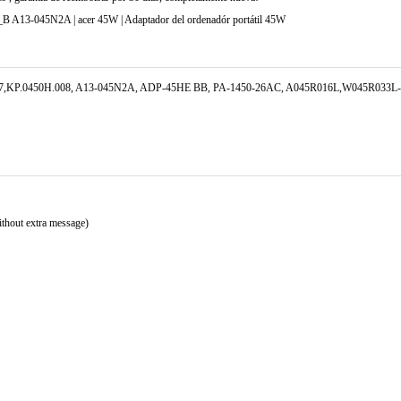
A13-045N2A | acer 45W | Adaptador del ordenadór portátil 45W
.007,KP.0450H.008, A13-045N2A, ADP-45HE BB, PA-1450-26AC, A045R016L,W045R033L
ithout extra message)