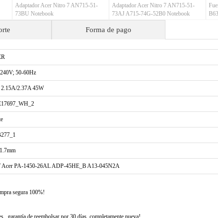
Adaptador Acer Nitro 7 AN715-51-
Adaptador Acer Nitro 7 AN715-51-
Fue
73BU Notebook
73AJ A715-74G-52B0 Notebook
B6
(80
orte
Forma de pago
ER
-240V; 50-60Hz
 2.15A/2.37A 45W
17697_WH_2
te
277_1
*1.7mm
 Acer PA-1450-26AL ADP-45HE_B A13-045N2A
compra segura 100%!
 , garantía de reembolsar por 30 días, completamente nueva!