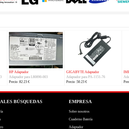
AWEI Adaptador
TRIMBLE Adaptador
ASUS Adapt
aptador para S190126D1D
Adaptador para
Adaptador p
ecio :40.23 €
Charger_Dual_Battery_Slot
Precio :42.23
Precio :149.23 €
PALES BÚSQUEDAS
EMPRESA
ía
Sobre nosotros
a
Cuaderno Batería
tro
Adaptador