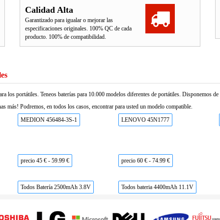
Calidad Alta
Garantizado para igualar o mejorar las
especificaciones originales. 100% QC de cada
producto. 100% de compatibilidad.
les
ara los portátiles. Teneos baterías para 10.000 modelos diferentes de portátiles. Disponemos d
as más! Podremos, en todos los casos, encontrar para usted un modelo compatible.
MEDION 456484-3S-1
LENOVO 45N1777
precio 45 € - 59.99 €
precio 60 € - 74.99 €
Todos Batería 2500mAh 3.8V
Todos bateria 4400mAh 11.1V