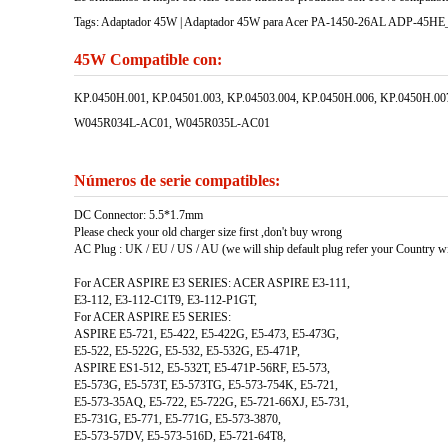
Tags: Adaptador 45W | Adaptador 45W para Acer PA-1450-26AL ADP-45HE_B 
45W Compatible con:
KP.0450H.001, KP.04501.003, KP.04503.004, KP.0450H.006, KP.0450H
W045R034L-AC01, W045R035L-AC01
Números de serie compatibles:
DC Connector: 5.5*1.7mm
Please check your old charger size first ,don't buy wrong
AC Plug : UK / EU / US / AU (we will ship default plug refer your Country w
For ACER ASPIRE E3 SERIES: ACER ASPIRE E3-111,
E3-112, E3-112-C1T9, E3-112-P1GT,
For ACER ASPIRE E5 SERIES:
ASPIRE E5-721, E5-422, E5-422G, E5-473, E5-473G,
E5-522, E5-522G, E5-532, E5-532G, E5-471P,
ASPIRE ES1-512, E5-532T, E5-471P-56RF, E5-573,
E5-573G, E5-573T, E5-573TG, E5-573-754K, E5-721,
E5-573-35AQ, E5-722, E5-722G, E5-721-66XJ, E5-731,
E5-731G, E5-771, E5-771G, E5-573-3870,
E5-573-57DV, E5-573-516D, E5-721-64T8,