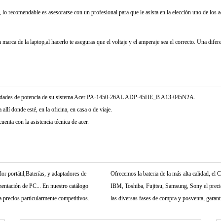
 lo recomendable es asesorarse con un profesional para que le asista en la elección uno de los 
marca de la laptop,al hacerlo te aseguras que el voltaje y el amperaje sea el correcto. Una difer
ecesidades de potencia de su sistema Acer PA-1450-26AL ADP-45HE_B A13-045N2A.
allí donde esté, en la oficina, en casa o de viaje.
enta con la asistencia técnica de acer.
r portátil,Baterías, y adaptadores de
Ofrecemos la bateria de la más alta calidad, e
mentación de PC... En nuestro catálogo
IBM, Toshiba, Fujitsu, Samsung, Sony el precio 
 precios particularmente competitivos.
las diversas fases de compra y posventa, garant